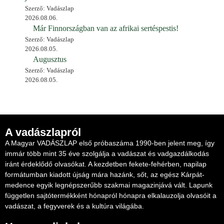
Szerző: Vadászlap
2026.08.06.
Már Finnországban van az afrikai sertéspestis!
Szerző: Vadászlap
2026.08.05.
Augusztus
Szerző: Vadászlap
2026.08.05.
A vadászlapról
A Magyar VADÁSZLAP első próbaszáma 1990-ben jelent meg, így
immár több mint 35 éve szolgálja a vadászat és vadgazdálkodás
iránt érdeklődő olvasókat. A kezdetben fekete-fehérben, napilap
formátumban kiadott újság mára hazánk, sőt, az egész Kárpát-
medence egyik legnépszerűbb szakmai magazinjává vált. Lapunk
független sajtótermékként hónapról hónapra elkalauzolja olvasóit a
vadászat, a fegyverek és a kultúra világába.