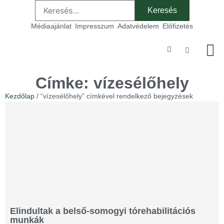
Médiaajánlat
Impresszum
Adatvédelem
Előfizetés
Szakmai
Címke: vízesélőhely
Kezdőlap
/ “vízesélőhely” címkével rendelkező bejegyzések
Elindultak a belső-somogyi tórehabilitációs
munkák