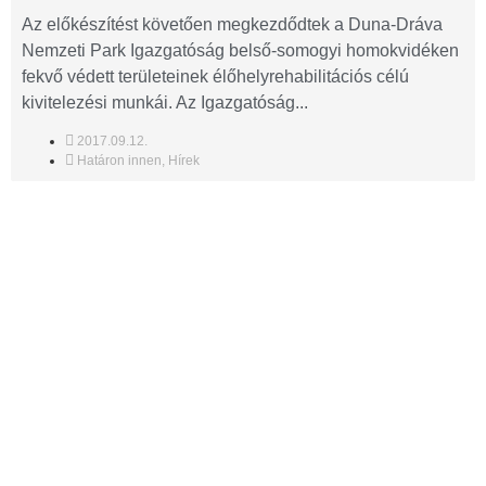
Az előkészítést követően megkezdődtek a Duna-Dráva
Nemzeti Park Igazgatóság belső-somogyi homokvidéken
fekvő védett területeinek élőhelyrehabilitációs célú
kivitelezési munkái. Az Igazgatóság...
2017.09.12.
Határon innen
,
Hírek