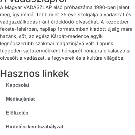
A Magyar VADÁSZLAP első próbaszáma 1990-ben jelent
meg, így immár több mint 35 éve szolgálja a vadászat és
vadgazdálkodás iránt érdeklődő olvasókat. A kezdetben
fekete-fehérben, napilap formátumban kiadott újság mára
hazánk, sőt, az egész Kárpát-medence egyik
legnépszerűbb szakmai magazinjává vált. Lapunk
független sajtótermékként hónapról hónapra elkalauzolja
olvasóit a vadászat, a fegyverek és a kultúra világába.
Hasznos linkek
Kapcsolat
Médiaajánlat
Előfizetés
Hirdetési keretszabályzat