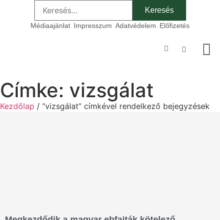
Médiaajánlat
Impresszum
Adatvédelem
Előfizetés
Szakmai
Címke: vizsgálat
Kezdőlap
/ “vizsgálat” címkével rendelkező bejegyzések
Megkezdődik a magyar ebfajták kötelező