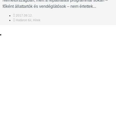
Németországban, mert a repatriálási programmal sokan –
főként állattartók és vendéglátósok – nem értettek...
2017.09.12.
Határon túl
,
Hírek