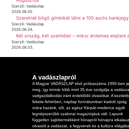
Augusztus
Szerző: Vadászlap
2026.08.05.
Szeretnél bőgő gímbikát látni a 100 eurós bankjeg
Szerző: Vadászlap
2026.08.04.
Két ország, két szemlélet – mikor érdemes elejteni 
Szerző: Vadászlap
2026.08.03.
A vadászlapról
A Magyar VADÁSZLAP első próbaszáma 1990-ben je
meg, így immár több mint 35 éve szolgálja a vadásza
vadgazdálkodás iránt érdeklődő olvasókat. A kezdet
fekete-fehérben, napilap formátumban kiadott újság
mára hazánk, sőt, az egész Kárpát-medence egyik
legnépszerűbb szakmai magazinjává vált. Lapunk
független sajtótermékként hónapról hónapra elkalauz
olvasóit a vadászat, a fegyverek és a kultúra világába