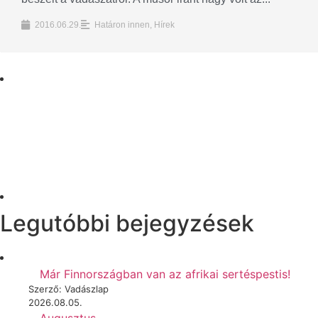
2016.06.29.
Határon innen
,
Hírek
Legutóbbi bejegyzések
Már Finnországban van az afrikai sertéspestis!
Szerző: Vadászlap
2026.08.05.