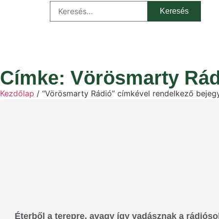
Címke: Vörösmarty Rád
Kezdőlap
/ “Vörösmarty Rádió” címkével rendelkező bejeg
Éterből a terepre, avagy így vadásznak a rádióso