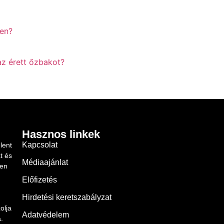
yen?
az érett őzbakot?
Hasznos linkek
Kapcsolat
lent
t és
Médiaajánlat
ben
Előfizetés
Hirdetési keretszabályzat
olja
Adatvédelem
.