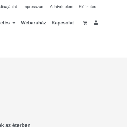
iaajánlat
Impresszum
Adatvédelem
Előfizetés
zetés
Webáruház
Kapcsolat
k az éterben