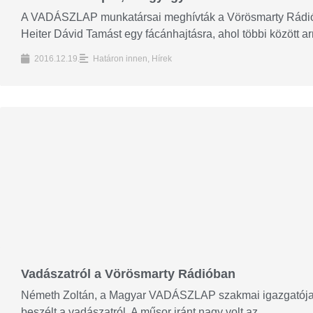
A VADÁSZLAP munkatársai meghívták a Vörösmarty Rádió m
Heiter Dávid Tamást egy fácánhajtásra, ahol többi között arr
2016.12.19.
Határon innen
,
Hírek
Vadászatról a Vörösmarty Rádióban
Németh Zoltán, a Magyar VADÁSZLAP szakmai igazgatója 
beszélt a vadászatról. A műsor iránt nagy volt az...