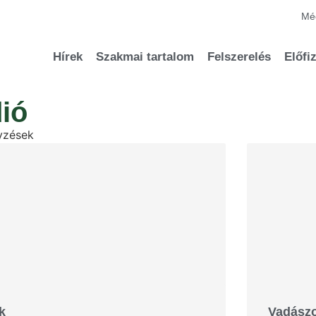
Méd
Hírek
Szakmai tartalom
Felszerelés
Előfi
ió
yzések
k
Vadászo