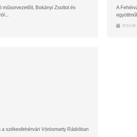
űsorvezetőit, Bokányi Zsoltot és
A Fehérvá
ól...
együttmű
2016.08.
a székesfehérvári Vörösmarty Rádióban