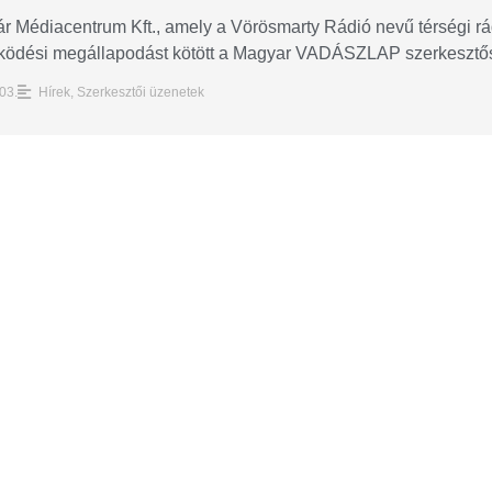
r Médiacentrum Kft., amely a Vörösmarty Rádió nevű térségi rádi
ködési megállapodást kötött a Magyar VADÁSZLAP szerkesztősé
03.
Hírek
,
Szerkesztői üzenetek