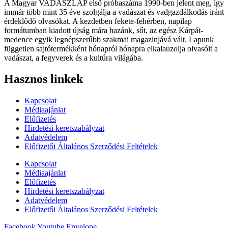
A Magyar VADÁSZLAP első próbaszáma 1990-ben jelent meg, így
immár több mint 35 éve szolgálja a vadászat és vadgazdálkodás iránt
érdeklődő olvasókat. A kezdetben fekete-fehérben, napilap
formátumban kiadott újság mára hazánk, sőt, az egész Kárpát-
medence egyik legnépszerűbb szakmai magazinjává vált. Lapunk
független sajtótermékként hónapról hónapra elkalauzolja olvasóit a
vadászat, a fegyverek és a kultúra világába.
Hasznos linkek
Kapcsolat
Médiaajánlat
Előfizetés
Hirdetési keretszabályzat
Adatvédelem
Előfizetői Általános Szerződési Feltételek
Kapcsolat
Médiaajánlat
Előfizetés
Hirdetési keretszabályzat
Adatvédelem
Előfizetői Általános Szerződési Feltételek
Facebook
Youtube
Envelope