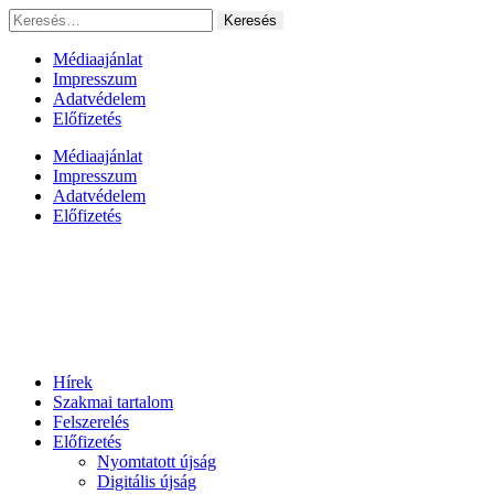
Ugrás
Keresés:
a
tartalomhoz
Médiaajánlat
Impresszum
Adatvédelem
Előfizetés
Médiaajánlat
Impresszum
Adatvédelem
Előfizetés
Hírek
Szakmai tartalom
Felszerelés
Előfizetés
Nyomtatott újság
Digitális újság