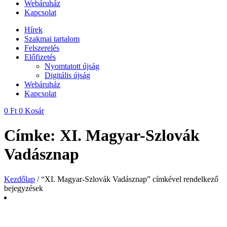
Webáruház
Kapcsolat
Hírek
Szakmai tartalom
Felszerelés
Előfizetés
Nyomtatott újság
Digitális újság
Webáruház
Kapcsolat
0
Ft
0
Kosár
Címke: XI. Magyar-Szlovák
Vadásznap
Kezdőlap
/ “XI. Magyar-Szlovák Vadásznap” címkével rendelkező
bejegyzések