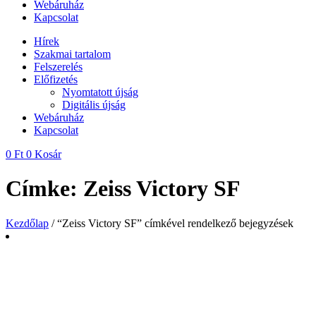
Webáruház
Kapcsolat
Hírek
Szakmai tartalom
Felszerelés
Előfizetés
Nyomtatott újság
Digitális újság
Webáruház
Kapcsolat
0
Ft
0
Kosár
Címke: Zeiss Victory SF
Kezdőlap
/ “Zeiss Victory SF” címkével rendelkező bejegyzések