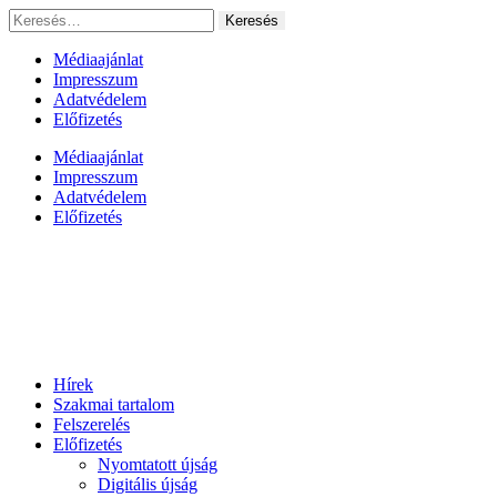
Ugrás
Keresés:
a
tartalomhoz
Médiaajánlat
Impresszum
Adatvédelem
Előfizetés
Médiaajánlat
Impresszum
Adatvédelem
Előfizetés
Hírek
Szakmai tartalom
Felszerelés
Előfizetés
Nyomtatott újság
Digitális újság