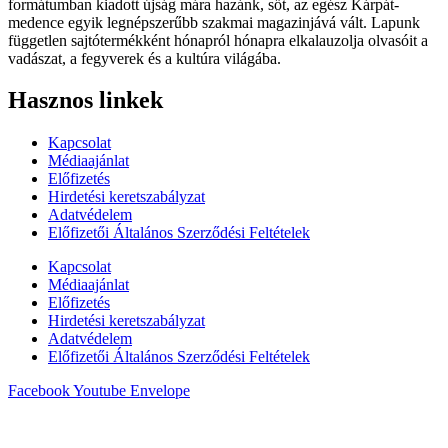
formátumban kiadott újság mára hazánk, sőt, az egész Kárpát-
medence egyik legnépszerűbb szakmai magazinjává vált. Lapunk
független sajtótermékként hónapról hónapra elkalauzolja olvasóit a
vadászat, a fegyverek és a kultúra világába.
Hasznos linkek
Kapcsolat
Médiaajánlat
Előfizetés
Hirdetési keretszabályzat
Adatvédelem
Előfizetői Általános Szerződési Feltételek
Kapcsolat
Médiaajánlat
Előfizetés
Hirdetési keretszabályzat
Adatvédelem
Előfizetői Általános Szerződési Feltételek
Facebook
Youtube
Envelope