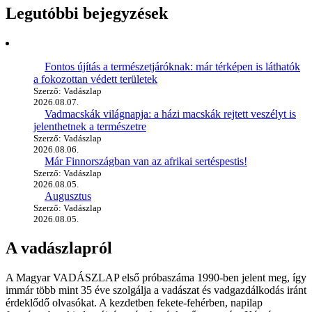
Legutóbbi bejegyzések
Fontos újítás a természetjáróknak: már térképen is láthatók
a fokozottan védett területek
Szerző: Vadászlap
2026.08.07.
Vadmacskák világnapja: a házi macskák rejtett veszélyt is
jelenthetnek a természetre
Szerző: Vadászlap
2026.08.06.
Már Finnországban van az afrikai sertéspestis!
Szerző: Vadászlap
2026.08.05.
Augusztus
Szerző: Vadászlap
2026.08.05.
A vadászlapról
A Magyar VADÁSZLAP első próbaszáma 1990-ben jelent meg, így
immár több mint 35 éve szolgálja a vadászat és vadgazdálkodás iránt
érdeklődő olvasókat. A kezdetben fekete-fehérben, napilap