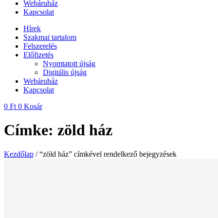
Webáruház
Kapcsolat
Hírek
Szakmai tartalom
Felszerelés
Előfizetés
Nyomtatott újság
Digitális újság
Webáruház
Kapcsolat
0
Ft
0
Kosár
Címke: zöld ház
Kezdőlap
/ “zöld ház” címkével rendelkező bejegyzések