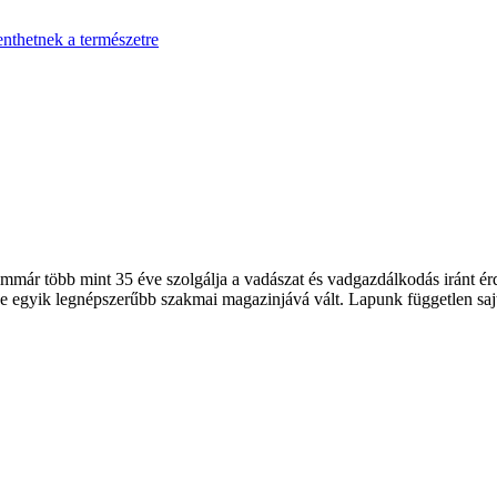
enthetnek a természetre
 több mint 35 éve szolgálja a vadászat és vadgazdálkodás iránt érde
 egyik legnépszerűbb szakmai magazinjává vált. Lapunk független sajt