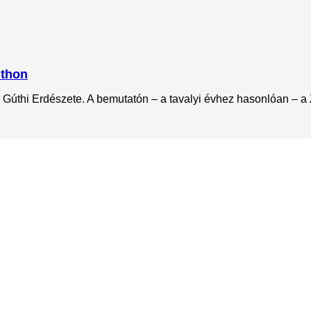
úthon
úthi Erdészete. A bemutatón – a tavalyi évhez hasonlóan – a Zö