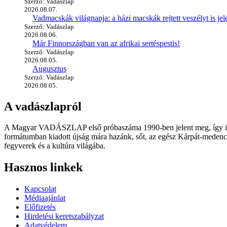
Szerző: Vadászlap
2026.08.07.
Vadmacskák világnapja: a házi macskák rejtett veszélyt is jel
Szerző: Vadászlap
2026.08.06.
Már Finnországban van az afrikai sertéspestis!
Szerző: Vadászlap
2026.08.05.
Augusztus
Szerző: Vadászlap
2026.08.05.
A vadászlapról
A Magyar VADÁSZLAP első próbaszáma 1990-ben jelent meg, így immár
formátumban kiadott újság mára hazánk, sőt, az egész Kárpát-medence
fegyverek és a kultúra világába.
Hasznos linkek
Kapcsolat
Médiaajánlat
Előfizetés
Hirdetési keretszabályzat
Adatvédelem