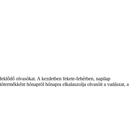
klődő olvasókat. A kezdetben fekete-fehérben, napilap
ótermékként hónapról hónapra elkalauzolja olvasóit a vadászat, a