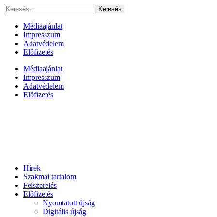
Ugrás
Keresés:
a
tartalomhoz
Médiaajánlat
Impresszum
Adatvédelem
Előfizetés
Médiaajánlat
Impresszum
Adatvédelem
Előfizetés
Hírek
Szakmai tartalom
Felszerelés
Előfizetés
Nyomtatott újság
Digitális újság