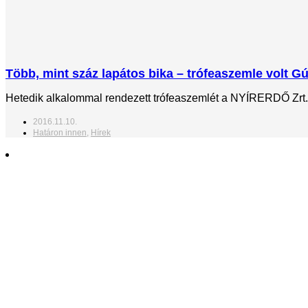
Több, mint száz lapátos bika – trófeaszemle volt G
Hetedik alkalommal rendezett trófeaszemlét a NYÍRERDŐ Zrt. G
2016.11.10.
Határon innen
,
Hírek