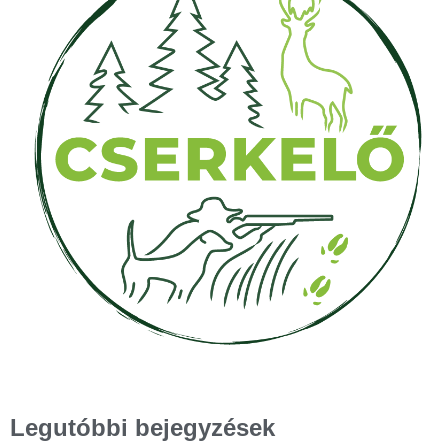
Legutóbbi bejegyzések