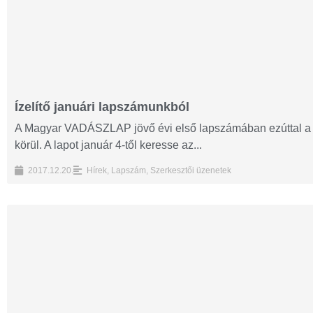
Ízelítő januári lapszámunkból
A Magyar VADÁSZLAP jövő évi első lapszámában ezúttal a v
körül. A lapot január 4-től keresse az...
2017.12.20.
Hírek
,
Lapszám
,
Szerkesztői üzenetek