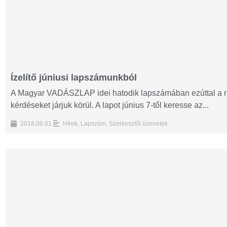
Ízelítő júniusi lapszámunkból
A Magyar VADÁSZLAP idei hatodik lapszámában ezúttal a 
kérdéseket járjuk körül. A lapot június 7-től keresse az...
2018.06.01.
Hírek
,
Lapszám
,
Szerkesztői üzenetek