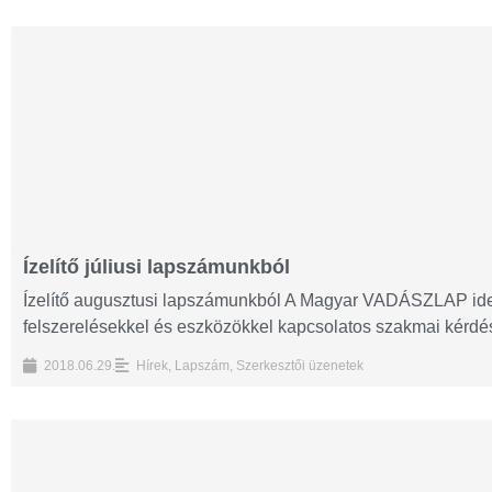
Ízelítő júliusi lapszámunkból
Ízelítő augusztusi lapszámunkból A Magyar VADÁSZLAP idei
felszerelésekkel és eszközökkel kapcsolatos szakmai kérdések
2018.06.29.
Hírek
,
Lapszám
,
Szerkesztői üzenetek