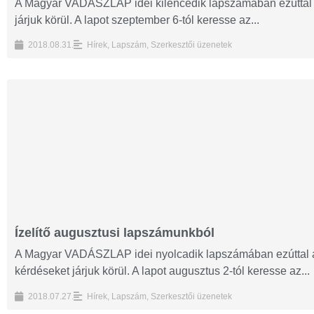
A Magyar VADÁSZLAP idei kilencedik lapszámában ezúttal 
járjuk körül. A lapot szeptember 6-tól keresse az...
2018.08.31.
Hírek
,
Lapszám
,
Szerkesztői üzenetek
Ízelítő augusztusi lapszámunkból
A Magyar VADÁSZLAP idei nyolcadik lapszámában ezúttal 
kérdéseket járjuk körül. A lapot augusztus 2-tól keresse az...
2018.07.27.
Hírek
,
Lapszám
,
Szerkesztői üzenetek