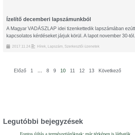
Ízelítő decemberi lapszámunkból
A Magyar VADÁSZLAP idei tizenkettedik lapszámában ezútta
kapcsolatos kérdéseket járjuk körül. A lapot november 30-tól.
2017.11.24.
Hírek
,
Lapszám
,
Szerkesztői üzenetek
Előző
1
…
8
9
10
11
12
13
Következő
Legutóbbi bejegyzések
Fontos újítás a természetjáróknak: már térképen is láthatók