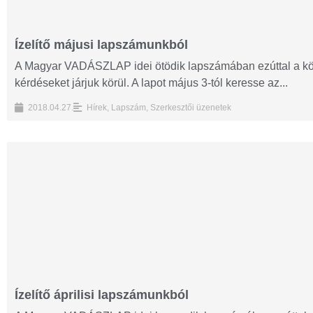
Ízelítő májusi lapszámunkból
A Magyar VADÁSZLAP idei ötödik lapszámában ezúttal a kö
kérdéseket járjuk körül. A lapot május 3-tól keresse az...
2018.04.27.
Hírek
,
Lapszám
,
Szerkesztői üzenetek
Ízelítő áprilisi lapszámunkból