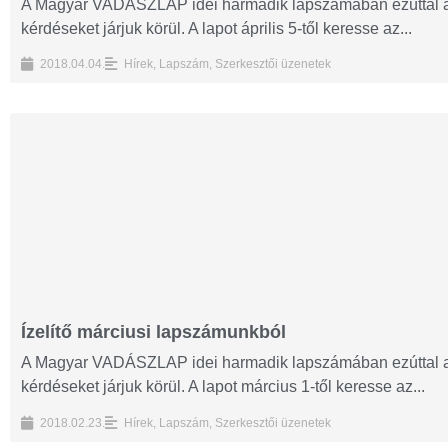
A Magyar VADÁSZLAP idei harmadik lapszámában ezúttal a
kérdéseket járjuk körül. A lapot április 5-től keresse az...
2018.04.04.
Hírek
,
Lapszám
,
Szerkesztői üzenetek
Ízelítő márciusi lapszámunkból
A Magyar VADÁSZLAP idei harmadik lapszámában ezúttal a
kérdéseket járjuk körül. A lapot március 1-től keresse az...
2018.02.23.
Hírek
,
Lapszám
,
Szerkesztői üzenetek