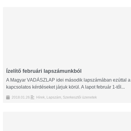
Ízelítő februári lapszámunkból
A Magyar VADÁSZLAP idei második lapszámában ezúttal a 
kapcsolatos kérdéseket járjuk körül. A lapot február 1-től...
2018.01.26.
Hírek
,
Lapszám
,
Szerkesztői üzenetek