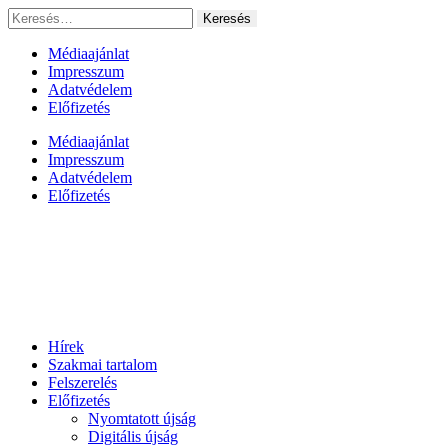
Ugrás
Keresés:
a
tartalomhoz
Médiaajánlat
Impresszum
Adatvédelem
Előfizetés
Médiaajánlat
Impresszum
Adatvédelem
Előfizetés
Hírek
Szakmai tartalom
Felszerelés
Előfizetés
Nyomtatott újság
Digitális újság