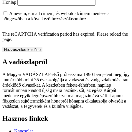
Honlap
A nevem, e-mail címem, és weboldalcímem mentése a
böngészőben a következő hozzászólásomhoz.
The reCAPTCHA verification period has expired. Please reload the
page.
A vadászlapról
A Magyar VADÁSZLAP első próbaszáma 1990-ben jelent meg, így
immár több mint 35 éve szolgálja a vadászat és vadgazdálkodás iránt
érdeklődő olvasókat. A kezdetben fekete-fehérben, napilap
formátumban kiadott újság mára hazánk, sőt, az egész Kárpát-
medence egyik legnépszerűbb szakmai magazinjává vált. Lapunk
független sajtótermékként hónapról hónapra elkalauzolja olvasóit a
vadászat, a fegyverek és a kultúra világába.
Hasznos linkek
Kapcsolat