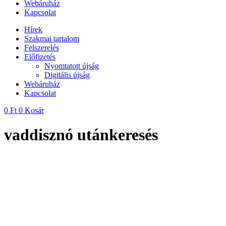
Webáruház
Kapcsolat
Hírek
Szakmai tartalom
Felszerelés
Előfizetés
Nyomtatott újság
Digitális újság
Webáruház
Kapcsolat
0
Ft
0
Kosár
vaddisznó utánkeresés