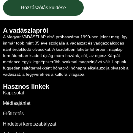
A vadászlapról
A Magyar VADÁSZLAP első próbaszáma 1990-ben jelent meg, így
immár több mint 35 éve szolgálja a vadászat és vadgazdálkodás
iránt érdeklődő olvasókat. A kezdetben fekete-fehérben, napilap
formátumban kiadott újság mára hazánk, sőt, az egész Kárpát-
medence egyik legnépszerűbb szakmai magazinjává vált. Lapunk
független sajtótermékként hónapról hónapra elkalauzolja olvasóit a
vadászat, a fegyverek és a kultúra világába.
Hasznos linkek
Kapcsolat
Médiaajánlat
Előfizetés
Hirdetési keretszabályzat