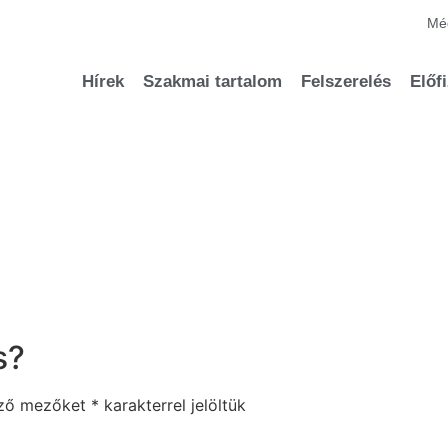
Méd
Hírek
Szakmai tartalom
Felszerelés
Előf
s?
ező mezőket
*
karakterrel jelöltük