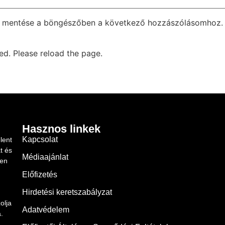
m mentése a böngészőben a következő hozzászólásomhoz.
d. Please reload the page.
Hasznos linkek
Kapcsolat
lent
t és
Médiaajánlat
ben
Előfizetés
Hirdetési keretszabályzat
olja
Adatvédelem
.