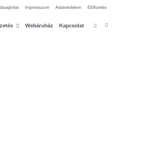
iaajánlat
Impresszum
Adatvédelem
Előfizetés
izetés
Webáruház
Kapcsolat