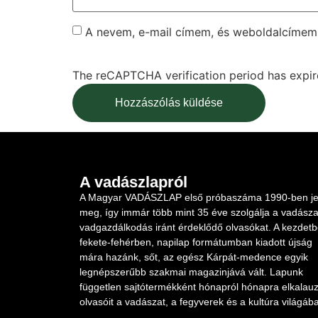
A nevem, e-mail címem, és weboldalcíme
The reCAPTCHA verification period has expire
A vadászlapról
A Magyar VADÁSZLAP első próbaszáma 1990-ben je
meg, így immár több mint 35 éve szolgálja a vadásza
vadgazdálkodás iránt érdeklődő olvasókat. A kezdet
fekete-fehérben, napilap formátumban kiadott újság
mára hazánk, sőt, az egész Kárpát-medence egyik
legnépszerűbb szakmai magazinjává vált. Lapunk
független sajtótermékként hónapról hónapra elkalauz
olvasóit a vadászat, a fegyverek és a kultúra világába