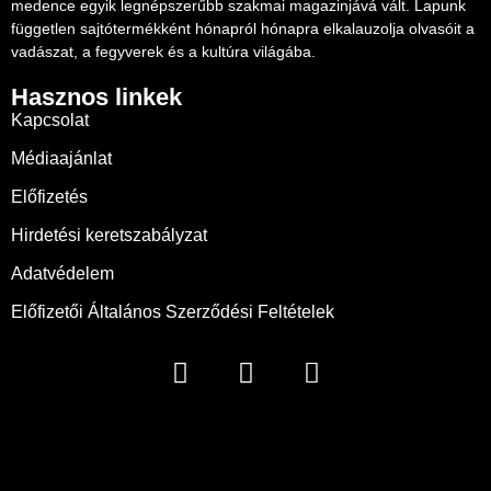
medence egyik legnépszerűbb szakmai magazinjává vált. Lapunk
független sajtótermékként hónapról hónapra elkalauzolja olvasóit a
vadászat, a fegyverek és a kultúra világába.
Hasznos linkek
Kapcsolat
Médiaajánlat
Előfizetés
Hirdetési keretszabályzat
Adatvédelem
Előfizetői Általános Szerződési Feltételek