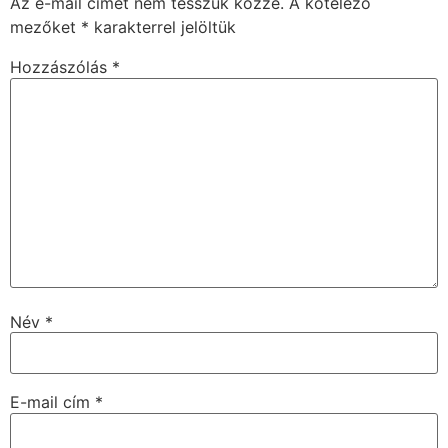
Az e-mail címet nem tesszük közzé.
A kötelező
mezőket
*
karakterrel jelöltük
Hozzászólás
*
Név
*
E-mail cím
*