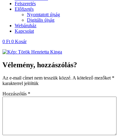
Felszerelés
Előfizetés
Nyomtatott újság
Digitális újság
Webáruház
Kapcsolat
0
Ft
0
Kosár
Vélemény, hozzászólás?
Az e-mail címet nem tesszük közzé.
A kötelező mezőket
*
karakterrel jelöltük
Hozzászólás
*