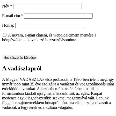
Név
*
E-mail cím
*
Honlap
A nevem, e-mail címem, és weboldalcímem mentése a
böngészőben a következő hozzászólásomhoz.
A vadászlapról
A Magyar VADÁSZLAP első próbaszáma 1990-ben jelent meg, így
immár több mint 35 éve szolgálja a vadászat és vadgazdálkodás iránt
érdeklődő olvasókat. A kezdetben fekete-fehérben, napilap
formátumban kiadott újság mára hazánk, sőt, az egész Kárpát-
medence egyik legnépszerűbb szakmai magazinjává vált. Lapunk
független sajtótermékként hónapról hónapra elkalauzolja olvasóit a
vadászat, a fegyverek és a kultúra világába.