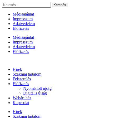
Ugrás
Keresés:
a
tartalomhoz
Médiaajánlat
Impresszum
Adatvédelem
Előfizetés
Médiaajánlat
Impresszum
Adatvédelem
Előfizetés
Hírek
Szakmai tartalom
Felszerelés
Előfizetés
Nyomtatott újság
Digitális újság
Webáruház
Kapcsolat
Hírek
Szakmai tartalom