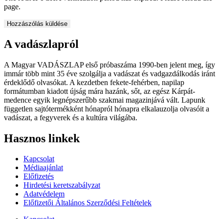
page.
A vadászlapról
A Magyar VADÁSZLAP első próbaszáma 1990-ben jelent meg, így
immár több mint 35 éve szolgálja a vadászat és vadgazdálkodás iránt
érdeklődő olvasókat. A kezdetben fekete-fehérben, napilap
formátumban kiadott újság mára hazánk, sőt, az egész Kárpát-
medence egyik legnépszerűbb szakmai magazinjává vált. Lapunk
független sajtótermékként hónapról hónapra elkalauzolja olvasóit a
vadászat, a fegyverek és a kultúra világába.
Hasznos linkek
Kapcsolat
Médiaajánlat
Előfizetés
Hirdetési keretszabályzat
Adatvédelem
Előfizetői Általános Szerződési Feltételek