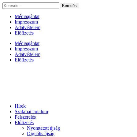
Ugrás
Keresés:
a
tartalomhoz
Médiaajánlat
Impresszum
Adatvédelem
Előfizetés
Médiaajánlat
Impresszum
Adatvédelem
Előfizetés
Hírek
Szakmai tartalom
Felszerelés
Előfizetés
Nyomtatott újság
Digitális újság