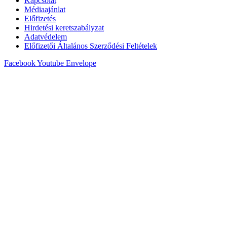
Kapcsolat
Médiaajánlat
Előfizetés
Hirdetési keretszabályzat
Adatvédelem
Előfizetői Általános Szerződési Feltételek
Facebook
Youtube
Envelope