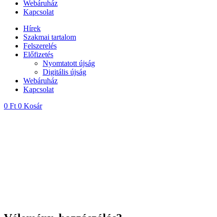
Webáruház
Kapcsolat
Hírek
Szakmai tartalom
Felszerelés
Előfizetés
Nyomtatott újság
Digitális újság
Webáruház
Kapcsolat
0
Ft
0
Kosár