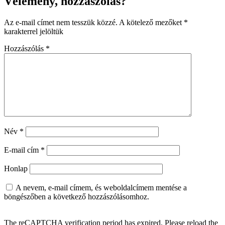
Vélemény, hozzászólás?
Az e-mail címet nem tesszük közzé.
A kötelező mezőket
*
karakterrel jelöltük
Hozzászólás
*
Név
*
E-mail cím
*
Honlap
A nevem, e-mail címem, és weboldalcímem mentése a
böngészőben a következő hozzászólásomhoz.
The reCAPTCHA verification period has expired. Please reload the