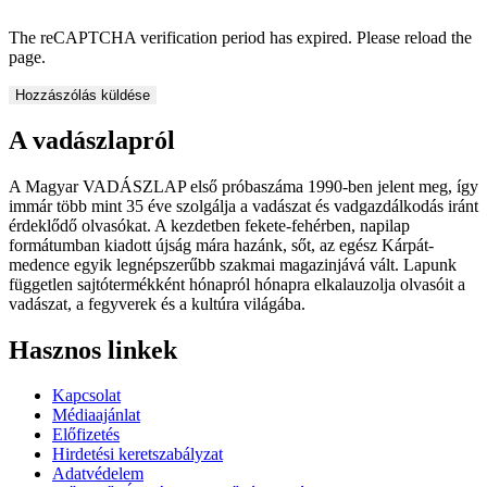
The reCAPTCHA verification period has expired. Please reload the
page.
A vadászlapról
A Magyar VADÁSZLAP első próbaszáma 1990-ben jelent meg, így
immár több mint 35 éve szolgálja a vadászat és vadgazdálkodás iránt
érdeklődő olvasókat. A kezdetben fekete-fehérben, napilap
formátumban kiadott újság mára hazánk, sőt, az egész Kárpát-
medence egyik legnépszerűbb szakmai magazinjává vált. Lapunk
független sajtótermékként hónapról hónapra elkalauzolja olvasóit a
vadászat, a fegyverek és a kultúra világába.
Hasznos linkek
Kapcsolat
Médiaajánlat
Előfizetés
Hirdetési keretszabályzat
Adatvédelem