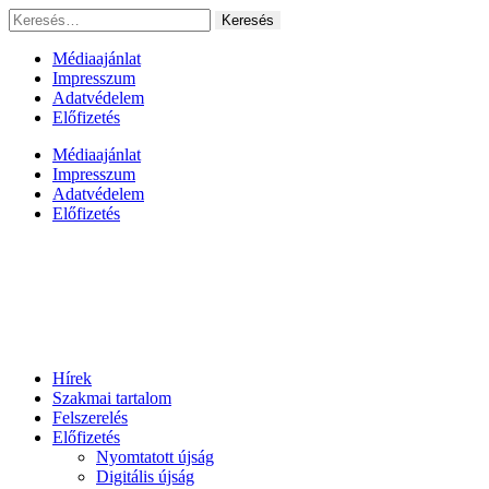
Ugrás
Keresés:
a
tartalomhoz
Médiaajánlat
Impresszum
Adatvédelem
Előfizetés
Médiaajánlat
Impresszum
Adatvédelem
Előfizetés
Hírek
Szakmai tartalom
Felszerelés
Előfizetés
Nyomtatott újság
Digitális újság