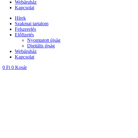
Webáruház
Kapcsolat
Hírek
Szakmai tartalom
Felszerelés
Előfizetés
Nyomtatott újság
Digitális újság
Webáruház
Kapcsolat
0
Ft
0
Kosár