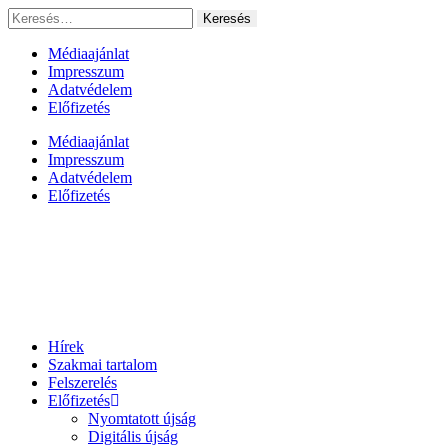
Ugrás
Keresés:
a
tartalomhoz
Médiaajánlat
Impresszum
Adatvédelem
Előfizetés
Médiaajánlat
Impresszum
Adatvédelem
Előfizetés
Hírek
Szakmai tartalom
Felszerelés
Előfizetés
Nyomtatott újság
Digitális újság