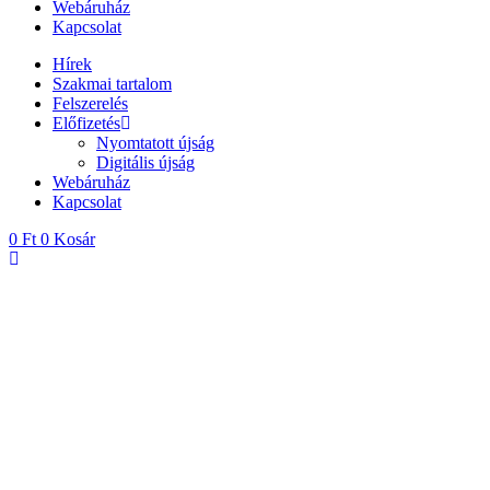
Webáruház
Kapcsolat
Hírek
Szakmai tartalom
Felszerelés
Előfizetés
Nyomtatott újság
Digitális újság
Webáruház
Kapcsolat
0
Ft
0
Kosár