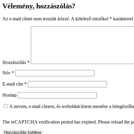
Vélemény, hozzászólás?
Az e-mail címet nem tesszük közzé.
A kötelező mezőket
*
karakterrel 
Hozzászólás
*
Név
*
E-mail cím
*
Honlap
A nevem, e-mail címem, és weboldalcímem mentése a böngészőb
The reCAPTCHA verification period has expired. Please reload the p