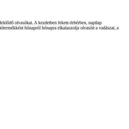
klődő olvasókat. A kezdetben fekete-fehérben, napilap
ótermékként hónapról hónapra elkalauzolja olvasóit a vadászat, a