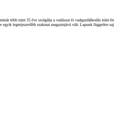
 több mint 35 éve szolgálja a vadászat és vadgazdálkodás iránt érde
 egyik legnépszerűbb szakmai magazinjává vált. Lapunk független sajt