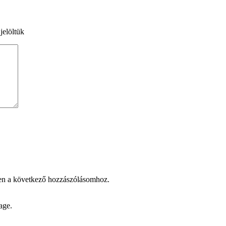
jelöltük
en a következő hozzászólásomhoz.
age.