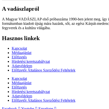
A vadászlapról
A Magyar VADÁSZLAP első próbaszáma 1990-ben jelent meg, így immár
formátumban kiadott újság mára hazánk, sőt, az egész Kárpát-medence
fegyverek és a kultúra világába.
Hasznos linkek
Kapcsolat
Médiaajánlat
Előfizetés
Hirdetési keretszabályzat
Adatvédelem
Előfizetői Általános Szerződési Feltételek
Kapcsolat
Médiaajánlat
Előfizetés
Hirdetési keretszabályzat
Adatvédelem
Előfizetői Általános Szerződési Feltételek
Facebook
Youtube
Envelope