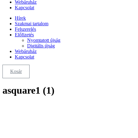
Webáruház
Kapcsolat
Hírek
Szakmai tartalom
Felszerelés
Előfizetés
Nyomtatott újság
Digitális újság
Webáruház
Kapcsolat
Kosár
asquare1 (1)