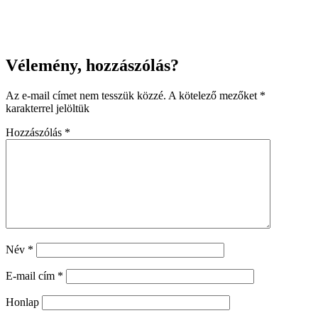
Vélemény, hozzászólás?
Az e-mail címet nem tesszük közzé.
A kötelező mezőket
*
karakterrel jelöltük
Hozzászólás
*
Név
*
E-mail cím
*
Honlap