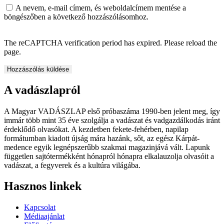
A nevem, e-mail címem, és weboldalcímem mentése a
böngészőben a következő hozzászólásomhoz.
The reCAPTCHA verification period has expired. Please reload the
page.
A vadászlapról
A Magyar VADÁSZLAP első próbaszáma 1990-ben jelent meg, így
immár több mint 35 éve szolgálja a vadászat és vadgazdálkodás iránt
érdeklődő olvasókat. A kezdetben fekete-fehérben, napilap
formátumban kiadott újság mára hazánk, sőt, az egész Kárpát-
medence egyik legnépszerűbb szakmai magazinjává vált. Lapunk
független sajtótermékként hónapról hónapra elkalauzolja olvasóit a
vadászat, a fegyverek és a kultúra világába.
Hasznos linkek
Kapcsolat
Médiaajánlat