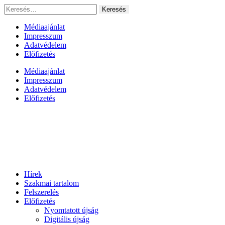
Ugrás
Keresés:
a
tartalomhoz
Médiaajánlat
Impresszum
Adatvédelem
Előfizetés
Médiaajánlat
Impresszum
Adatvédelem
Előfizetés
Hírek
Szakmai tartalom
Felszerelés
Előfizetés
Nyomtatott újság
Digitális újság