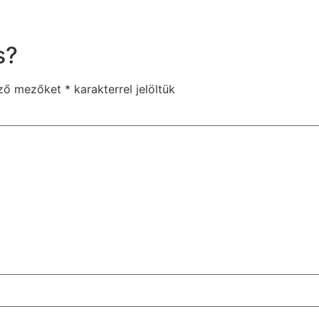
s?
ező mezőket
*
karakterrel jelöltük