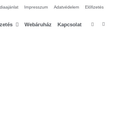
iaajánlat
Impresszum
Adatvédelem
Előfizetés
izetés
Webáruház
Kapcsolat