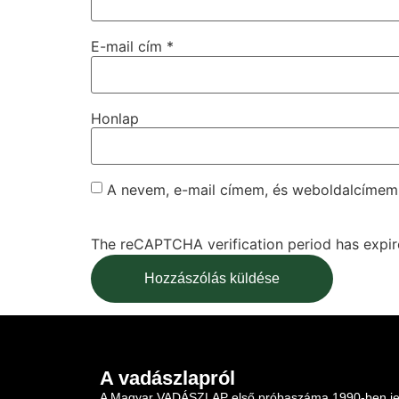
E-mail cím
*
Honlap
A nevem, e-mail címem, és weboldalcíme
The reCAPTCHA verification period has expire
A vadászlapról
A Magyar VADÁSZLAP első próbaszáma 1990-ben je