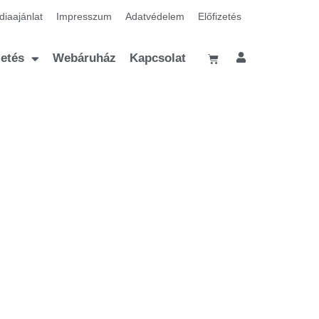
iaajánlat
Impresszum
Adatvédelem
Előfizetés
zetés
Webáruház
Kapcsolat