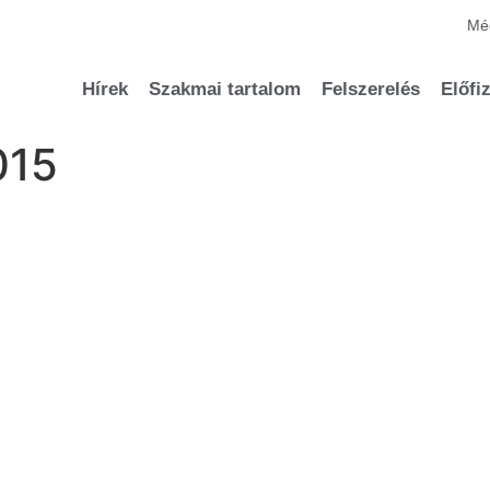
Méd
Hírek
Szakmai tartalom
Felszerelés
Előfi
015