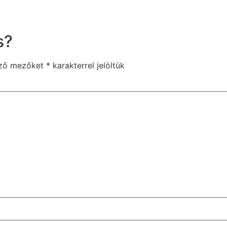
s?
ező mezőket
*
karakterrel jelöltük