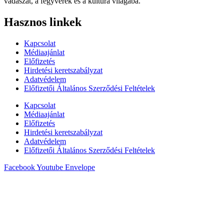
vadászat, a fegyverek és a kultúra világába.
Hasznos linkek
Kapcsolat
Médiaajánlat
Előfizetés
Hirdetési keretszabályzat
Adatvédelem
Előfizetői Általános Szerződési Feltételek
Kapcsolat
Médiaajánlat
Előfizetés
Hirdetési keretszabályzat
Adatvédelem
Előfizetői Általános Szerződési Feltételek
Facebook
Youtube
Envelope