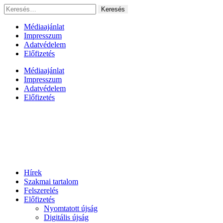
Ugrás
Keresés:
a
tartalomhoz
Médiaajánlat
Impresszum
Adatvédelem
Előfizetés
Médiaajánlat
Impresszum
Adatvédelem
Előfizetés
Hírek
Szakmai tartalom
Felszerelés
Előfizetés
Nyomtatott újság
Digitális újság