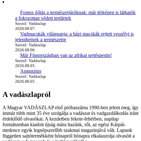
Fontos újítás a természetjáróknak: már térképen is láthatók
a fokozottan védett területek
Szerző: Vadászlap
2026.08.07.
Vadmacskák világnapja: a házi macskák rejtett veszélyt is
jelenthetnek a természetre
Szerző: Vadászlap
2026.08.06.
Már Finnországban van az afrikai sertéspestis!
Szerző: Vadászlap
2026.08.05.
Augusztus
Szerző: Vadászlap
2026.08.05.
A vadászlapról
A Magyar VADÁSZLAP első próbaszáma 1990-ben jelent meg, így
immár több mint 35 éve szolgálja a vadászat és vadgazdálkodás iránt
érdeklődő olvasókat. A kezdetben fekete-fehérben, napilap
formátumban kiadott újság mára hazánk, sőt, az egész Kárpát-
medence egyik legnépszerűbb szakmai magazinjává vált. Lapunk
független sajtótermékként hónapról hónapra elkalauzolja olvasóit a