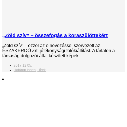
„Zöld szív” – összefogás a koraszülöttekért
„Zöld szív” – ezzel az elnevezéssel szervezett az
ÉSZAKERDŐ Zrt. jótékonysági fotókiállítást. A tárlaton a
társaság dolgozói által készített képek...
2017.12.05.
Határon innen
,
Hírek