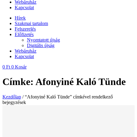
Webáruház
Kapcsolat
Hírek
Szakmai tartalom
Felszerelés
Előfizetés
Nyomtatott újság
Digitális újság
Webáruház
Kapcsolat
0
Ft
0
Kosár
Címke: Afonyiné Kaló Tünde
Kezdőlap
/ “Afonyiné Kaló Tünde” címkével rendelkező
bejegyzések