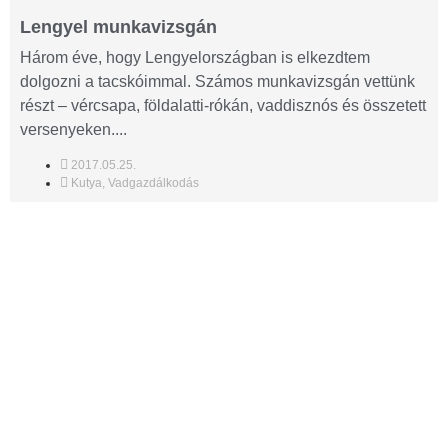
Lengyel munkavizsgán
Három éve, hogy Lengyelországban is elkezdtem
dolgozni a tacskóimmal. Számos munkavizsgán vettünk
részt – vércsapa, földalatti-rókán, vaddisznós és összetett
versenyeken....
2017.05.25.
Kutya
,
Vadgazdálkodás