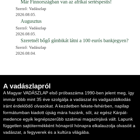
Már Finnországban van az afrikai sertéspestis!
Szerző: Vadászlap
2026.08.05.
Augusztus
Szerző: Vadászlap
2026.08.05.
Szeretnél bőgő gímbikát látni a 100 eurós bankjegyen?
Szerző: Vadászlap
2026.08.04.
A vadászlapról
A Magyar VADÁSZLAP első próbaszáma 1990-ben jelent meg, így
immár több mint 35 éve szolgálja a vadászat és vadgazdálkodás
iránt érdeklődő olvasókat. A kezdetben fekete-fehérben, napilap
formátumban kiadott újság mára hazánk, sőt, az egész Kárpát-
medence egyik legnépszerűbb szakmai magazinjává vált. Lapunk
független sajtótermékként hónapról hónapra elkalauzolja olvasóit a
vadászat, a fegyverek és a kultúra világába.