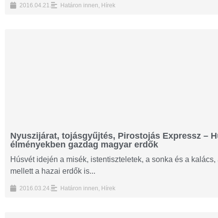
2016.04.21.
Határon innen
,
Hírek
Nyuszijárat, tojásgyűjtés, Pirostojás Expressz – H
élményekben gazdag magyar erdők
Húsvét idején a misék, istentiszteletek, a sonka és a kalá
mellett a hazai erdők is...
2016.03.24.
Határon innen
,
Hírek