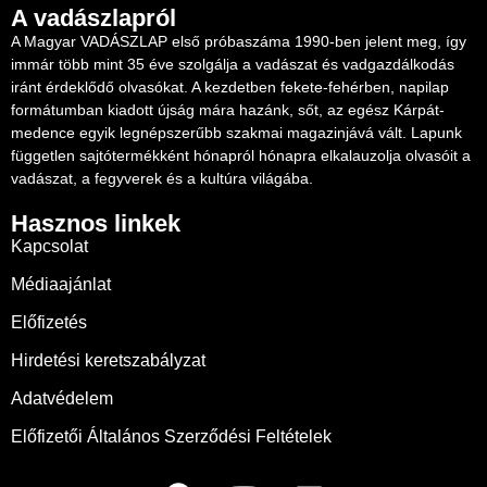
A vadászlapról
A Magyar VADÁSZLAP első próbaszáma 1990-ben jelent meg, így
immár több mint 35 éve szolgálja a vadászat és vadgazdálkodás
iránt érdeklődő olvasókat. A kezdetben fekete-fehérben, napilap
formátumban kiadott újság mára hazánk, sőt, az egész Kárpát-
medence egyik legnépszerűbb szakmai magazinjává vált. Lapunk
független sajtótermékként hónapról hónapra elkalauzolja olvasóit a
vadászat, a fegyverek és a kultúra világába.
Hasznos linkek
Kapcsolat
Médiaajánlat
Előfizetés
Hirdetési keretszabályzat
Adatvédelem
Előfizetői Általános Szerződési Feltételek