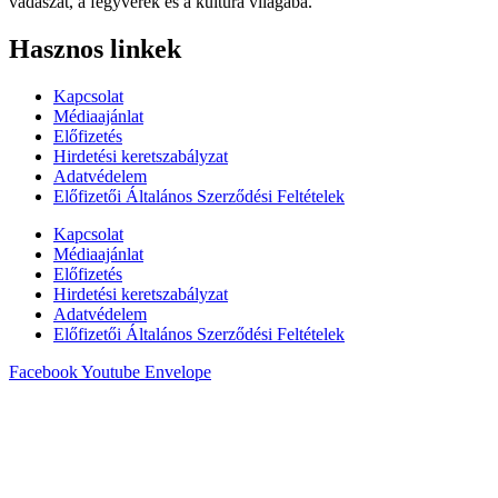
vadászat, a fegyverek és a kultúra világába.
Hasznos linkek
Kapcsolat
Médiaajánlat
Előfizetés
Hirdetési keretszabályzat
Adatvédelem
Előfizetői Általános Szerződési Feltételek
Kapcsolat
Médiaajánlat
Előfizetés
Hirdetési keretszabályzat
Adatvédelem
Előfizetői Általános Szerződési Feltételek
Facebook
Youtube
Envelope