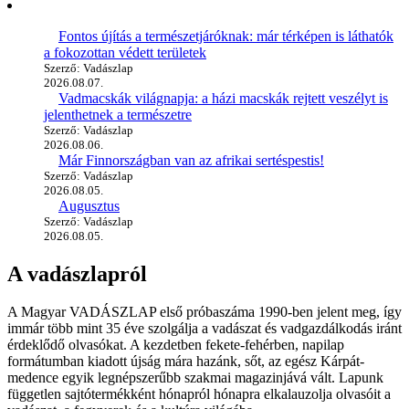
Fontos újítás a természetjáróknak: már térképen is láthatók
a fokozottan védett területek
Szerző: Vadászlap
2026.08.07.
Vadmacskák világnapja: a házi macskák rejtett veszélyt is
jelenthetnek a természetre
Szerző: Vadászlap
2026.08.06.
Már Finnországban van az afrikai sertéspestis!
Szerző: Vadászlap
2026.08.05.
Augusztus
Szerző: Vadászlap
2026.08.05.
A vadászlapról
A Magyar VADÁSZLAP első próbaszáma 1990-ben jelent meg, így
immár több mint 35 éve szolgálja a vadászat és vadgazdálkodás iránt
érdeklődő olvasókat. A kezdetben fekete-fehérben, napilap
formátumban kiadott újság mára hazánk, sőt, az egész Kárpát-
medence egyik legnépszerűbb szakmai magazinjává vált. Lapunk
független sajtótermékként hónapról hónapra elkalauzolja olvasóit a