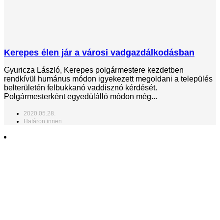
Kerepes élen jár a városi vadgazdálkodásban
Gyuricza László, Kerepes polgármestere kezdetben
rendkívül humánus módon igyekezett megoldani a település
belterületén felbukkanó vaddisznó kérdését.
Polgármesterként egyedülálló módon még...
2020.05.28.
Határon innen