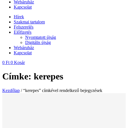
Webáruház
Kapcsolat
Hírek
Szakmai tartalom
Felszerelés
Előfizetés
Nyomtatott újság
Digitális újság
Webáruház
Kapcsolat
0
Ft
0
Kosár
Címke: kerepes
Kezdőlap
/ “kerepes” címkével rendelkező bejegyzések