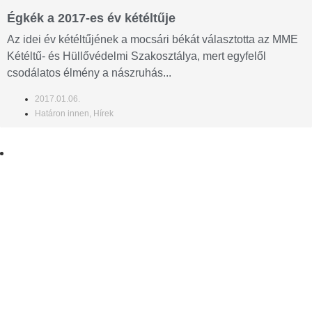
Égkék a 2017-es év kétéltűje
Az idei év kétéltűjének a mocsári békát választotta az MME
Kétéltű- és Hüllővédelmi Szakosztálya, mert egyfelől
csodálatos élmény a nászruhás...
2017.01.06.
Határon innen
,
Hírek