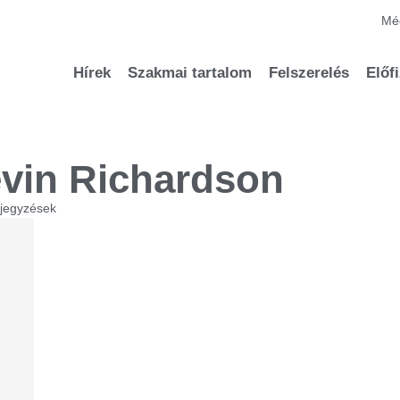
Méd
Hírek
Szakmai tartalom
Felszerelés
Előf
vin Richardson
ejegyzések