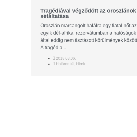
Tragédiával végződött az oroszlánok
sétáltatása
Oroszlán marcangolt halálra egy fiatal nőt az
egyik dél-afrikai rezervátumban a hatóságok
által eddig nem tisztázott körülmények között
A tragédia...
2018.03.06.
Határon túl
,
Hírek