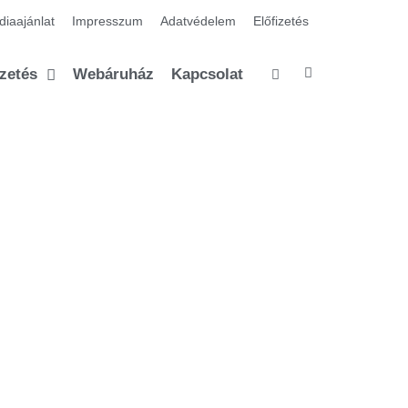
iaajánlat
Impresszum
Adatvédelem
Előfizetés
izetés
Webáruház
Kapcsolat