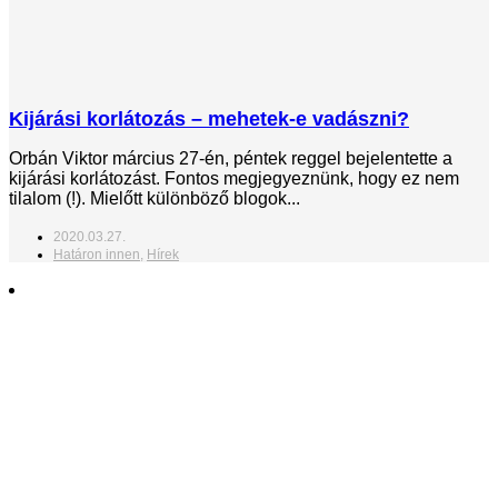
Kijárási korlátozás – mehetek-e vadászni?
Orbán Viktor március 27-én, péntek reggel bejelentette a
kijárási korlátozást. Fontos megjegyeznünk, hogy ez nem
tilalom (!). Mielőtt különböző blogok...
2020.03.27.
Határon innen
,
Hírek