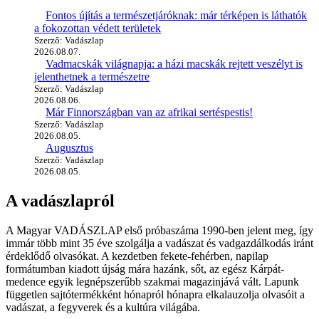
Fontos újítás a természetjáróknak: már térképen is láthatók
a fokozottan védett területek
Szerző: Vadászlap
2026.08.07.
Vadmacskák világnapja: a házi macskák rejtett veszélyt is
jelenthetnek a természetre
Szerző: Vadászlap
2026.08.06.
Már Finnországban van az afrikai sertéspestis!
Szerző: Vadászlap
2026.08.05.
Augusztus
Szerző: Vadászlap
2026.08.05.
A vadászlapról
A Magyar VADÁSZLAP első próbaszáma 1990-ben jelent meg, így
immár több mint 35 éve szolgálja a vadászat és vadgazdálkodás iránt
érdeklődő olvasókat. A kezdetben fekete-fehérben, napilap
formátumban kiadott újság mára hazánk, sőt, az egész Kárpát-
medence egyik legnépszerűbb szakmai magazinjává vált. Lapunk
független sajtótermékként hónapról hónapra elkalauzolja olvasóit a
vadászat, a fegyverek és a kultúra világába.