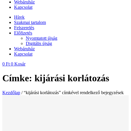
Webáruház
Kapcsolat
Hírek
Szakmai tartalom
Felszerelés
Előfizetés
Nyomtatott újság
Digitális újság
Webáruház
Kapcsolat
0
Ft
0
Kosár
Címke: kijárási korlátozás
Kezdőlap
/ “kijárási korlátozás” címkével rendelkező bejegyzések