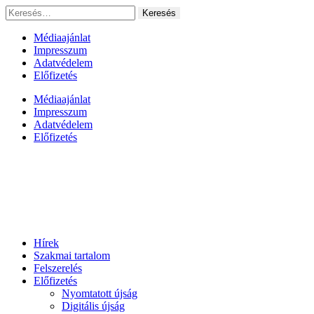
Ugrás
Keresés:
a
tartalomhoz
Médiaajánlat
Impresszum
Adatvédelem
Előfizetés
Médiaajánlat
Impresszum
Adatvédelem
Előfizetés
Hírek
Szakmai tartalom
Felszerelés
Előfizetés
Nyomtatott újság
Digitális újság