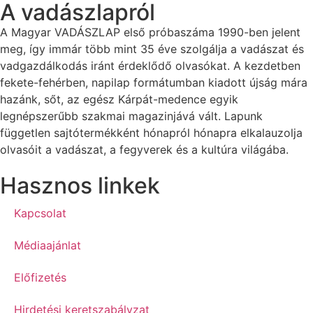
A vadászlapról
A Magyar VADÁSZLAP első próbaszáma 1990-ben jelent
meg, így immár több mint 35 éve szolgálja a vadászat és
vadgazdálkodás iránt érdeklődő olvasókat. A kezdetben
fekete-fehérben, napilap formátumban kiadott újság mára
hazánk, sőt, az egész Kárpát-medence egyik
legnépszerűbb szakmai magazinjává vált. Lapunk
független sajtótermékként hónapról hónapra elkalauzolja
olvasóit a vadászat, a fegyverek és a kultúra világába.
Hasznos linkek
Kapcsolat
Médiaajánlat
Előfizetés
Hirdetési keretszabályzat