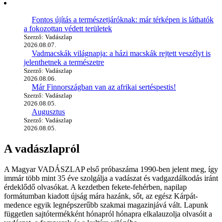
Fontos újítás a természetjáróknak: már térképen is láthatók
a fokozottan védett területek
Szerző: Vadászlap
2026.08.07.
Vadmacskák világnapja: a házi macskák rejtett veszélyt is
jelenthetnek a természetre
Szerző: Vadászlap
2026.08.06.
Már Finnországban van az afrikai sertéspestis!
Szerző: Vadászlap
2026.08.05.
Augusztus
Szerző: Vadászlap
2026.08.05.
A vadászlapról
A Magyar VADÁSZLAP első próbaszáma 1990-ben jelent meg, így
immár több mint 35 éve szolgálja a vadászat és vadgazdálkodás iránt
érdeklődő olvasókat. A kezdetben fekete-fehérben, napilap
formátumban kiadott újság mára hazánk, sőt, az egész Kárpát-
medence egyik legnépszerűbb szakmai magazinjává vált. Lapunk
független sajtótermékként hónapról hónapra elkalauzolja olvasóit a