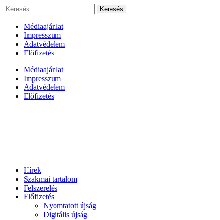
Ugrás
Keresés:
a
tartalomhoz
Médiaajánlat
Impresszum
Adatvédelem
Előfizetés
Médiaajánlat
Impresszum
Adatvédelem
Előfizetés
Hírek
Szakmai tartalom
Felszerelés
Előfizetés
Nyomtatott újság
Digitális újság