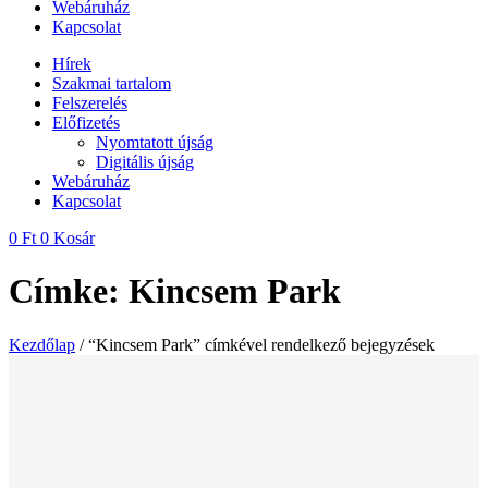
Webáruház
Kapcsolat
Hírek
Szakmai tartalom
Felszerelés
Előfizetés
Nyomtatott újság
Digitális újság
Webáruház
Kapcsolat
0
Ft
0
Kosár
Címke: Kincsem Park
Kezdőlap
/ “Kincsem Park” címkével rendelkező bejegyzések