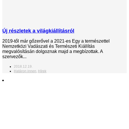
Új részletek a világkiállításról
2019-től már gőzerővel a 2021-es Egy a természettel
Nemzetközi Vadászati és Természeti Kiállítás
megvalósításán dolgoznak majd a megbízottak. A
szervezők...
2018.12.19.
Határon innen
,
Hírek