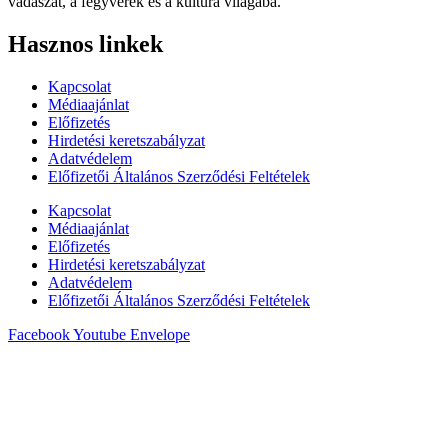
vadászat, a fegyverek és a kultúra világába.
Hasznos linkek
Kapcsolat
Médiaajánlat
Előfizetés
Hirdetési keretszabályzat
Adatvédelem
Előfizetői Általános Szerződési Feltételek
Kapcsolat
Médiaajánlat
Előfizetés
Hirdetési keretszabályzat
Adatvédelem
Előfizetői Általános Szerződési Feltételek
Facebook
Youtube
Envelope