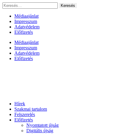
Ugrás
Keresés:
a
tartalomhoz
Médiaajánlat
Impresszum
Adatvédelem
Előfizetés
Médiaajánlat
Impresszum
Adatvédelem
Előfizetés
Hírek
Szakmai tartalom
Felszerelés
Előfizetés
Nyomtatott újság
Digitális újság