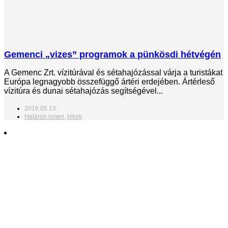
Gemenci „vizes” programok a pünkösdi hétvégén
A Gemenc Zrt. vízitúrával és sétahajózással várja a turistákat
Európa legnagyobb összefüggő ártéri erdejében. Ártérleső
vízitúra és dunai sétahajózás segítségével...
2016.05.13.
Határon innen
,
Hírek