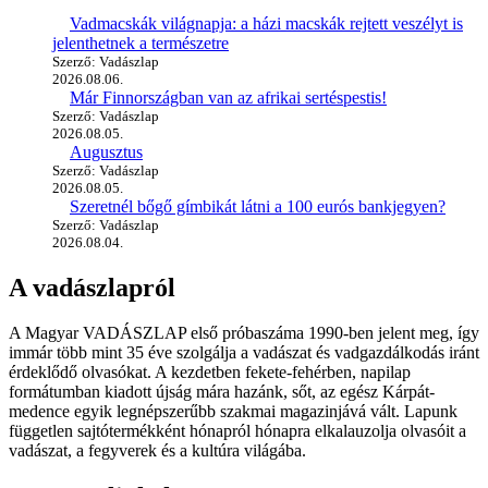
Vadmacskák világnapja: a házi macskák rejtett veszélyt is
jelenthetnek a természetre
Szerző: Vadászlap
2026.08.06.
Már Finnországban van az afrikai sertéspestis!
Szerző: Vadászlap
2026.08.05.
Augusztus
Szerző: Vadászlap
2026.08.05.
Szeretnél bőgő gímbikát látni a 100 eurós bankjegyen?
Szerző: Vadászlap
2026.08.04.
A vadászlapról
A Magyar VADÁSZLAP első próbaszáma 1990-ben jelent meg, így
immár több mint 35 éve szolgálja a vadászat és vadgazdálkodás iránt
érdeklődő olvasókat. A kezdetben fekete-fehérben, napilap
formátumban kiadott újság mára hazánk, sőt, az egész Kárpát-
medence egyik legnépszerűbb szakmai magazinjává vált. Lapunk
független sajtótermékként hónapról hónapra elkalauzolja olvasóit a
vadászat, a fegyverek és a kultúra világába.