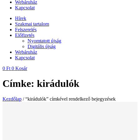
Webáruház
Kapcsolat
Hírek
Szakmai tartalom
Felszerelés
Előfizetés
Nyomtatott újság
Digitális újság
Webáruház
Kapcsolat
0
Ft
0
Kosár
Címke: kirádulók
Kezdőlap
/ “kirádulók” címkével rendelkező bejegyzések