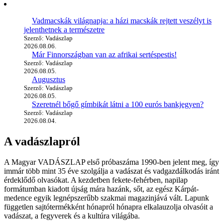
Vadmacskák világnapja: a házi macskák rejtett veszélyt is
jelenthetnek a természetre
Szerző: Vadászlap
2026.08.06.
Már Finnországban van az afrikai sertéspestis!
Szerző: Vadászlap
2026.08.05.
Augusztus
Szerző: Vadászlap
2026.08.05.
Szeretnél bőgő gímbikát látni a 100 eurós bankjegyen?
Szerző: Vadászlap
2026.08.04.
A vadászlapról
A Magyar VADÁSZLAP első próbaszáma 1990-ben jelent meg, így
immár több mint 35 éve szolgálja a vadászat és vadgazdálkodás iránt
érdeklődő olvasókat. A kezdetben fekete-fehérben, napilap
formátumban kiadott újság mára hazánk, sőt, az egész Kárpát-
medence egyik legnépszerűbb szakmai magazinjává vált. Lapunk
független sajtótermékként hónapról hónapra elkalauzolja olvasóit a
vadászat, a fegyverek és a kultúra világába.