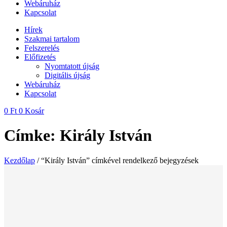
Webáruház
Kapcsolat
Hírek
Szakmai tartalom
Felszerelés
Előfizetés
Nyomtatott újság
Digitális újság
Webáruház
Kapcsolat
0
Ft
0
Kosár
Címke: Király István
Kezdőlap
/ “Király István” címkével rendelkező bejegyzések