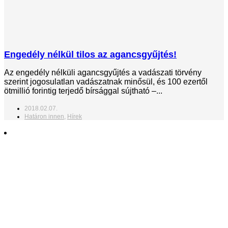
Engedély nélkül tilos az agancsgyűjtés!
Az engedély nélküli agancsgyűjtés a vadászati törvény
szerint jogosulatlan vadászatnak minősül, és 100 ezertől
ötmillió forintig terjedő bírsággal sújtható –...
2018.02.07.
Határon innen
,
Hírek