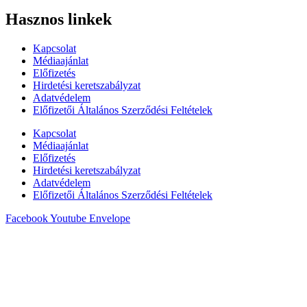
Hasznos linkek
Kapcsolat
Médiaajánlat
Előfizetés
Hirdetési keretszabályzat
Adatvédelem
Előfizetői Általános Szerződési Feltételek
Kapcsolat
Médiaajánlat
Előfizetés
Hirdetési keretszabályzat
Adatvédelem
Előfizetői Általános Szerződési Feltételek
Facebook
Youtube
Envelope