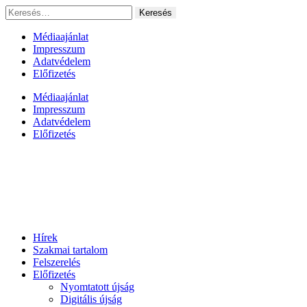
Ugrás
Keresés:
a
tartalomhoz
Médiaajánlat
Impresszum
Adatvédelem
Előfizetés
Médiaajánlat
Impresszum
Adatvédelem
Előfizetés
Hírek
Szakmai tartalom
Felszerelés
Előfizetés
Nyomtatott újság
Digitális újság