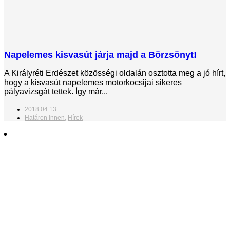
Napelemes kisvasút járja majd a Börzsönyt!
A Királyréti Erdészet közösségi oldalán osztotta meg a jó hírt,
hogy a kisvasút napelemes motorkocsijai sikeres
pályavizsgát tettek. Így már...
2018.04.13.
Határon innen
,
Hírek