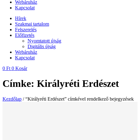
Webáruház
Kapcsolat
Hírek
Szakmai tartalom
Felszerelés
Előfizetés
Nyomtatott újság
Digitális újság
Webáruház
Kapcsolat
0
Ft
0
Kosár
Címke: Királyréti Erdészet
Kezdőlap
/ “Királyréti Erdészet” címkével rendelkező bejegyzések