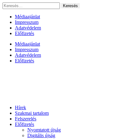
Ugrás
Keresés:
a
tartalomhoz
Médiaajánlat
Impresszum
Adatvédelem
Előfizetés
Médiaajánlat
Impresszum
Adatvédelem
Előfizetés
Hírek
Szakmai tartalom
Felszerelés
Előfizetés
Nyomtatott újság
Digitális újság