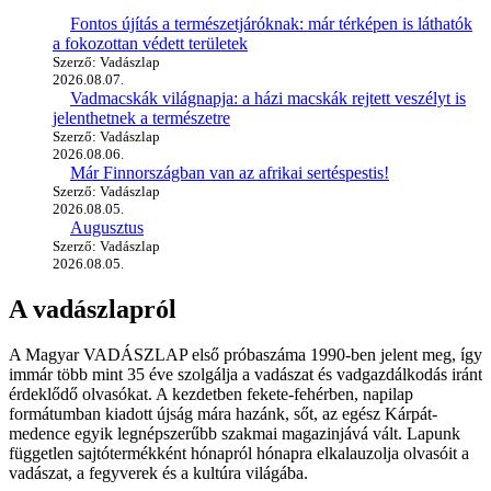
Fontos újítás a természetjáróknak: már térképen is láthatók
a fokozottan védett területek
Szerző: Vadászlap
2026.08.07.
Vadmacskák világnapja: a házi macskák rejtett veszélyt is
jelenthetnek a természetre
Szerző: Vadászlap
2026.08.06.
Már Finnországban van az afrikai sertéspestis!
Szerző: Vadászlap
2026.08.05.
Augusztus
Szerző: Vadászlap
2026.08.05.
A vadászlapról
A Magyar VADÁSZLAP első próbaszáma 1990-ben jelent meg, így
immár több mint 35 éve szolgálja a vadászat és vadgazdálkodás iránt
érdeklődő olvasókat. A kezdetben fekete-fehérben, napilap
formátumban kiadott újság mára hazánk, sőt, az egész Kárpát-
medence egyik legnépszerűbb szakmai magazinjává vált. Lapunk
független sajtótermékként hónapról hónapra elkalauzolja olvasóit a
vadászat, a fegyverek és a kultúra világába.