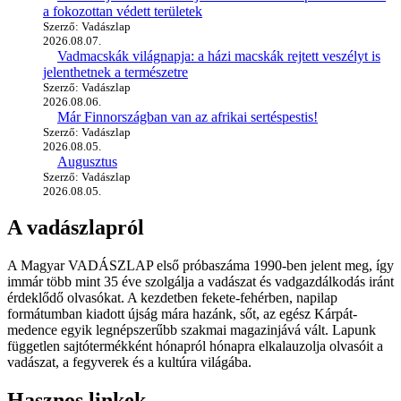
a fokozottan védett területek
Szerző: Vadászlap
2026.08.07.
Vadmacskák világnapja: a házi macskák rejtett veszélyt is
jelenthetnek a természetre
Szerző: Vadászlap
2026.08.06.
Már Finnországban van az afrikai sertéspestis!
Szerző: Vadászlap
2026.08.05.
Augusztus
Szerző: Vadászlap
2026.08.05.
A vadászlapról
A Magyar VADÁSZLAP első próbaszáma 1990-ben jelent meg, így
immár több mint 35 éve szolgálja a vadászat és vadgazdálkodás iránt
érdeklődő olvasókat. A kezdetben fekete-fehérben, napilap
formátumban kiadott újság mára hazánk, sőt, az egész Kárpát-
medence egyik legnépszerűbb szakmai magazinjává vált. Lapunk
független sajtótermékként hónapról hónapra elkalauzolja olvasóit a
vadászat, a fegyverek és a kultúra világába.
Hasznos linkek