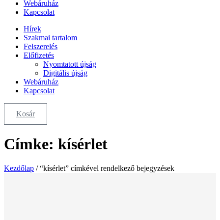
Webáruház
Kapcsolat
Hírek
Szakmai tartalom
Felszerelés
Előfizetés
Nyomtatott újság
Digitális újság
Webáruház
Kapcsolat
Kosár
Címke: kísérlet
Kezdőlap
/ “kísérlet” címkével rendelkező bejegyzések