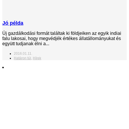
Jó példa
Új gazdálkodási formát találtak ki földjeiken az egyik indiai
falu lakosai, hogy megvédjék értékes állatállományukat és
együtt tudjanak élni a...
2016.01.11.
Határon túl
,
Hírek