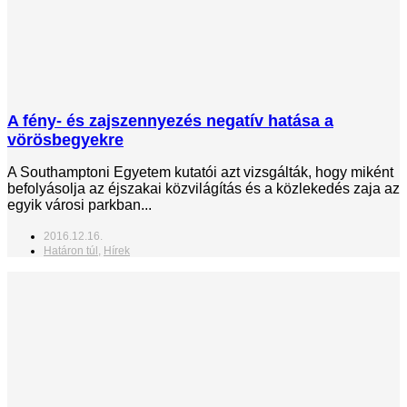
A fény- és zajszennyezés negatív hatása a
vörösbegyekre
A Southamptoni Egyetem kutatói azt vizsgálták, hogy miként
befolyásolja az éjszakai közvilágítás és a közlekedés zaja az
egyik városi parkban...
2016.12.16.
Határon túl
,
Hírek