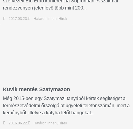
szervezett Élő Erdő konferencia Sopronban. A szakmai
rendezvényen jelenlévő több mint 200...
2017.03.23.
Határon innen
,
Hírek
Kuvik mentés Szatymazon
Még 2015-ben egy Szatymazi tanyából kértek segítséget a
természetvédelmi őrszolgálat ügyeleti telefonszámán, mert a
kéményből, illetve a kályha felől hangokat...
2016.06.22.
Határon innen
,
Hírek