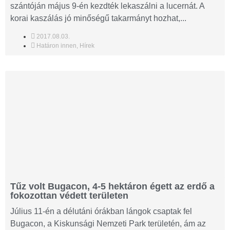
szántóján május 9-én kezdték lekaszálni a lucernát. A
korai kaszálás jó minőségű takarmányt hozhat,...
2017.08.03.
Határon innen
,
Hírek
Tűz volt Bugacon, 4-5 hektáron égett az erdő a
fokozottan védett területen
Július 11-én a délutáni órákban lángok csaptak fel
Bugacon, a Kiskunsági Nemzeti Park területén, ám az