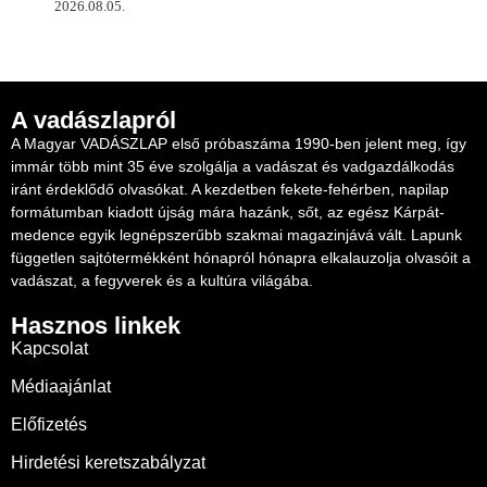
2026.08.05.
A vadászlapról
A Magyar VADÁSZLAP első próbaszáma 1990-ben jelent meg, így
immár több mint 35 éve szolgálja a vadászat és vadgazdálkodás
iránt érdeklődő olvasókat. A kezdetben fekete-fehérben, napilap
formátumban kiadott újság mára hazánk, sőt, az egész Kárpát-
medence egyik legnépszerűbb szakmai magazinjává vált. Lapunk
független sajtótermékként hónapról hónapra elkalauzolja olvasóit a
vadászat, a fegyverek és a kultúra világába.
Hasznos linkek
Kapcsolat
Médiaajánlat
Előfizetés
Hirdetési keretszabályzat