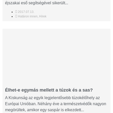
éjszakai eső segítségével sikerült...
2017.07.13.
Határon innen
,
Hírek
Élhet-e egymás mellett a túzok és a sas?
A Kiskunság az egyik legjelentősebb túzokélőhely az
Európai Unióban. Néhány éve a természetvédők nagyon
megörültek, amikor egy saspár is elkezdett...