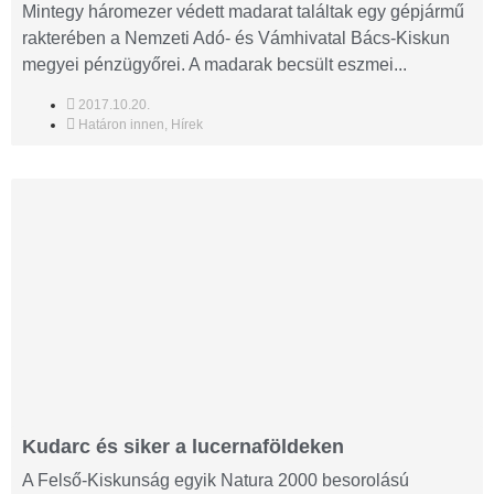
Mintegy háromezer védett madarat találtak egy gépjármű
rakterében a Nemzeti Adó- és Vámhivatal Bács-Kiskun
megyei pénzügyőrei. A madarak becsült eszmei...
2017.10.20.
Határon innen
,
Hírek
Kudarc és siker a lucernaföldeken
A Felső-Kiskunság egyik Natura 2000 besorolású