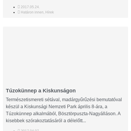
2017.05.24.
Határon innen
,
Hírek
Túzokünnep a Kiskunságon
Természetismereti sétával, madárgyűrűzési bemutatóval
készül a Kiskunsági Nemzeti Park április 8-ára, a
Túzokünnep alkalmából, Bösztörpuszta-Nagyálláson. A
kisebbek szórakoztatásáról a délelőtt...