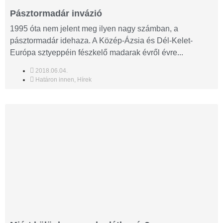
Pásztormadár invázió
1995 óta nem jelent meg ilyen nagy számban, a
pásztormadár idehaza. A Közép-Ázsia és Dél-Kelet-
Európa sztyeppéin fészkelő madarak évről évre...
2018.06.04.
Határon innen
,
Hírek