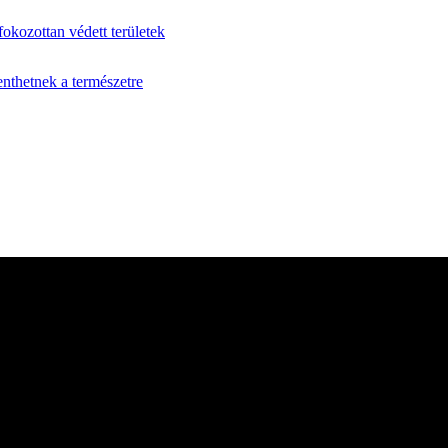
fokozottan védett területek
enthetnek a természetre
 több mint 35 éve szolgálja a vadászat és vadgazdálkodás iránt érd
pszerűbb szakmai magazinjává vált. Lapunk független sajtótermékként 