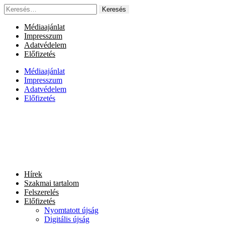
Ugrás
Keresés:
a
tartalomhoz
Médiaajánlat
Impresszum
Adatvédelem
Előfizetés
Médiaajánlat
Impresszum
Adatvédelem
Előfizetés
Hírek
Szakmai tartalom
Felszerelés
Előfizetés
Nyomtatott újság
Digitális újság