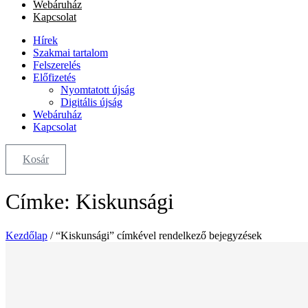
Webáruház
Kapcsolat
Hírek
Szakmai tartalom
Felszerelés
Előfizetés
Nyomtatott újság
Digitális újság
Webáruház
Kapcsolat
Kosár
Címke: Kiskunsági
Kezdőlap
/ “Kiskunsági” címkével rendelkező bejegyzések