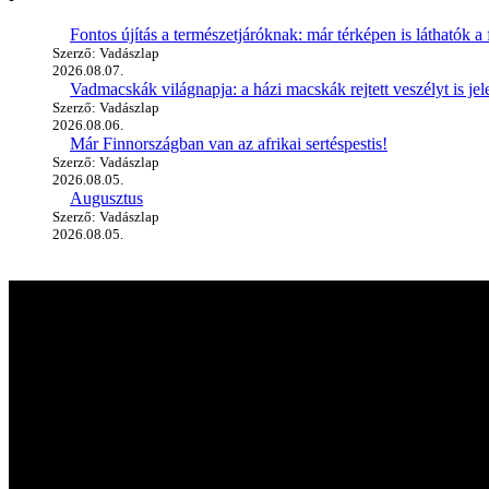
Fontos újítás a természetjáróknak: már térképen is láthatók a 
Szerző: Vadászlap
2026.08.07.
Vadmacskák világnapja: a házi macskák rejtett veszélyt is jel
Szerző: Vadászlap
2026.08.06.
Már Finnországban van az afrikai sertéspestis!
Szerző: Vadászlap
2026.08.05.
Augusztus
Szerző: Vadászlap
2026.08.05.
A vadászlapról
A Magyar VADÁSZLAP első próbaszáma 1990-ben jelent meg, így immár
kiadott újság mára hazánk, sőt, az egész Kárpát-medence egyik legné
kultúra világába.
Hasznos linkek
Kapcsolat