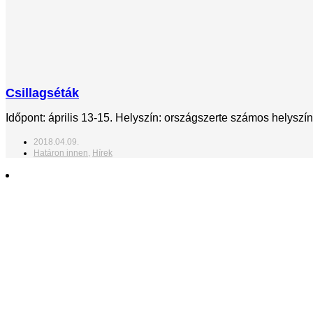
Csillagséták
Időpont: április 13-15. Helyszín: országszerte számos helysz
2018.04.09.
Határon innen
,
Hírek