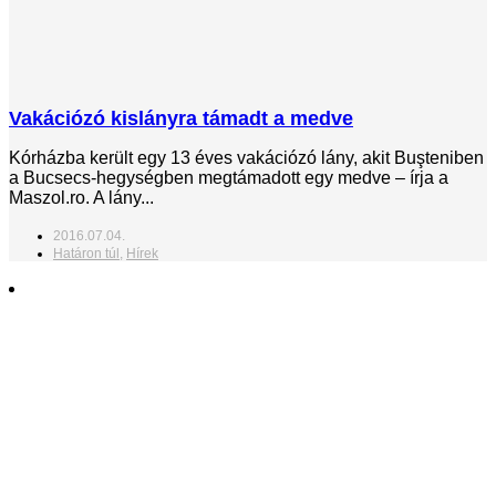
Vakációzó kislányra támadt a medve
Kórházba került egy 13 éves vakációzó lány, akit Buşteniben
a Bucsecs-hegységben megtámadott egy medve – írja a
Maszol.ro. A lány...
2016.07.04.
Határon túl
,
Hírek