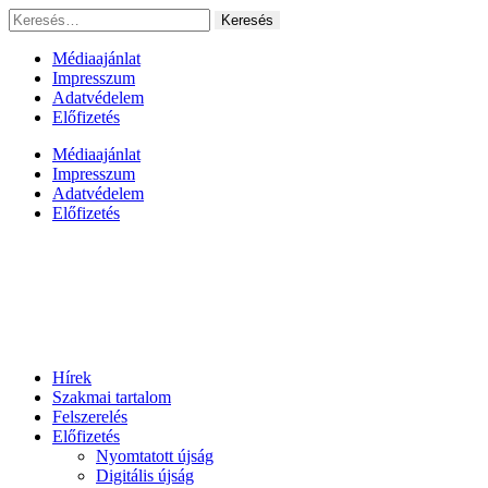
Ugrás
Keresés:
a
tartalomhoz
Médiaajánlat
Impresszum
Adatvédelem
Előfizetés
Médiaajánlat
Impresszum
Adatvédelem
Előfizetés
Hírek
Szakmai tartalom
Felszerelés
Előfizetés
Nyomtatott újság
Digitális újság