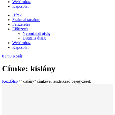
Webáruház
Kapcsolat
Hírek
Szakmai tartalom
Felszerelés
Előfizetés
Nyomtatott újság
Digitális újság
Webáruház
Kapcsolat
0
Ft
0
Kosár
Címke: kislány
Kezdőlap
/ “kislány” címkével rendelkező bejegyzések