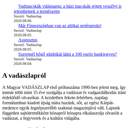
Vadmacskák világnapja: a házi macskák rejtett veszélyt is
jelenthetnek a természetre
Szerző: Vadászlap
2026.08.06.
Már Finnországban van az afrikai sertéspestis!
Szerző: Vadászlap
2026.08.05.
Augusztus
Szerző: Vadászlap
2026.08.05.
Szeretnél bőgő gímbikát látni a 100 eurós bankjegyen?
Szerző: Vadászlap
2026.08.04.
A vadászlapról
A Magyar VADÁSZLAP első próbaszáma 1990-ben jelent meg, így
immár több mint 35 éve szolgálja a vadászat és vadgazdálkodás iránt
érdeklődő olvasókat. A kezdetben fekete-fehérben, napilap
formátumban kiadott újság mára hazánk, sőt, az egész Kárpát-
medence egyik legnépszerűbb szakmai magazinjává vált. Lapunk
független sajtótermékként hónapról hónapra elkalauzolja olvasóit a
vadászat, a fegyverek és a kultúra világába.