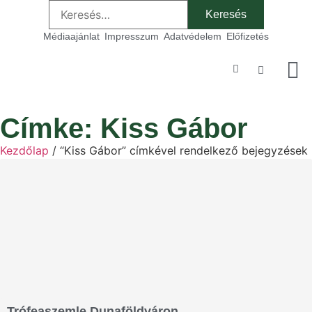
Médiaajánlat
Impresszum
Adatvédelem
Előfizetés
Szakmai
Címke: Kiss Gábor
Kezdőlap
/ “Kiss Gábor” címkével rendelkező bejegyzések
Trófeaszemle Dunaföldváron