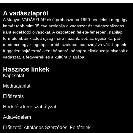
A vadászlapról
A Magyar VADÁSZLAP első próbaszáma 1990-ben jelent meg, így
immár több mint 35 éve szolgálja a vadászat és vadgazdálkodás
iránt érdeklődő olvasókat. A kezdetben fekete-fehérben, napilap
formátumban kiadott újság mára hazánk, sőt, az egész Kárpát-
medence egyik legnépszerűbb szakmai magazinjává vált. Lapunk
független sajtótermékként hónapról hónapra elkalauzolja olvasóit a
vadászat, a fegyverek és a kultúra világába.
Hasznos linkek
Kapcsolat
Médiaajánlat
Előfizetés
Hirdetési keretszabályzat
Adatvédelem
Előfizetői Általános Szerződési Feltételek