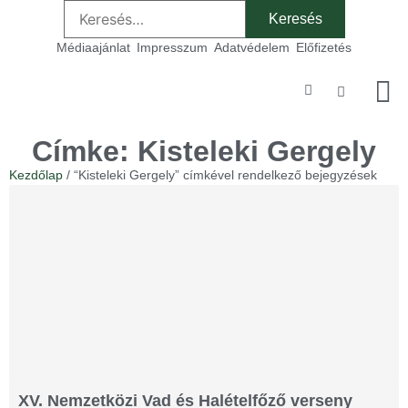
Médiaajánlat
Impresszum
Adatvédelem
Előfizetés
Szakmai
Címke: Kisteleki Gergely
Kezdőlap
/ “Kisteleki Gergely” címkével rendelkező bejegyzések
XV. Nemzetközi Vad és Halételfőző verseny