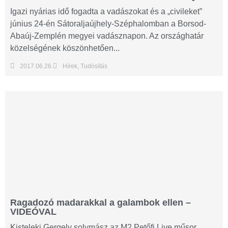
Igazi nyárias idő fogadta a vadászokat és a „civileket”
június 24-én Sátoraljaújhely-Széphalomban a Borsod-
Abaúj-Zemplén megyei vadásznapon. Az országhatár
közelségének köszönhetően...
2017.06.26.
Hírek
,
Tudósítás
Ragadozó madarakkal a galambok ellen –
VIDEÓVAL
Kisteleki Gergely solymász az M2 Petőfi Live műsor