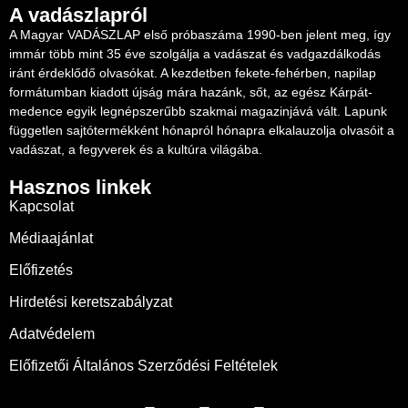
A vadászlapról
A Magyar VADÁSZLAP első próbaszáma 1990-ben jelent meg, így
immár több mint 35 éve szolgálja a vadászat és vadgazdálkodás
iránt érdeklődő olvasókat. A kezdetben fekete-fehérben, napilap
formátumban kiadott újság mára hazánk, sőt, az egész Kárpát-
medence egyik legnépszerűbb szakmai magazinjává vált. Lapunk
független sajtótermékként hónapról hónapra elkalauzolja olvasóit a
vadászat, a fegyverek és a kultúra világába.
Hasznos linkek
Kapcsolat
Médiaajánlat
Előfizetés
Hirdetési keretszabályzat
Adatvédelem
Előfizetői Általános Szerződési Feltételek