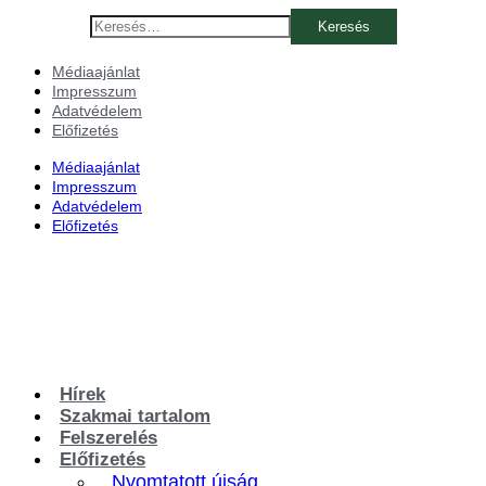
Ugrás
Keresés:
a
tartalomhoz
Médiaajánlat
Impresszum
Adatvédelem
Előfizetés
Médiaajánlat
Impresszum
Adatvédelem
Előfizetés
Hírek
Szakmai tartalom
Felszerelés
Előfizetés
Nyomtatott újság