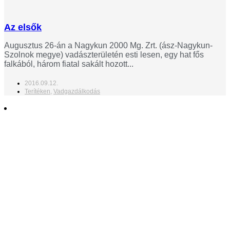
Az elsők
Augusztus 26-án a Nagykun 2000 Mg. Zrt. (ász-Nagykun-
Szolnok megye) vadászterületén esti lesen, egy hat fős
falkából, három fiatal sakált hozott...
2016.09.12.
Terítéken
,
Vadgazdálkodás