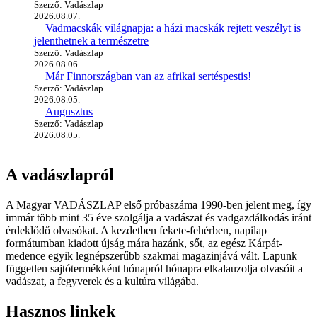
Szerző: Vadászlap
2026.08.07.
Vadmacskák világnapja: a házi macskák rejtett veszélyt is
jelenthetnek a természetre
Szerző: Vadászlap
2026.08.06.
Már Finnországban van az afrikai sertéspestis!
Szerző: Vadászlap
2026.08.05.
Augusztus
Szerző: Vadászlap
2026.08.05.
A vadászlapról
A Magyar VADÁSZLAP első próbaszáma 1990-ben jelent meg, így
immár több mint 35 éve szolgálja a vadászat és vadgazdálkodás iránt
érdeklődő olvasókat. A kezdetben fekete-fehérben, napilap
formátumban kiadott újság mára hazánk, sőt, az egész Kárpát-
medence egyik legnépszerűbb szakmai magazinjává vált. Lapunk
független sajtótermékként hónapról hónapra elkalauzolja olvasóit a
vadászat, a fegyverek és a kultúra világába.
Hasznos linkek