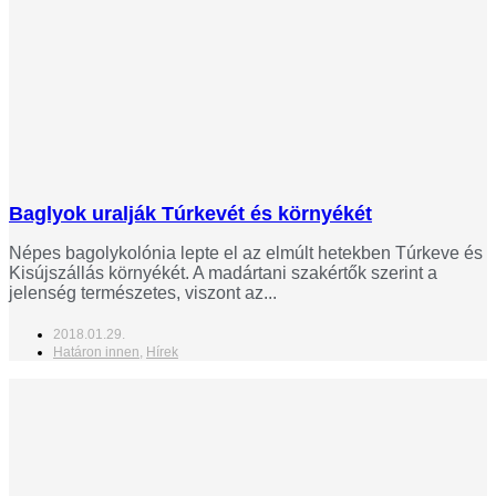
Baglyok uralják Túrkevét és környékét
Népes bagolykolónia lepte el az elmúlt hetekben Túrkeve és
Kisújszállás környékét. A madártani szakértők szerint a
jelenség természetes, viszont az...
2018.01.29.
Határon innen
,
Hírek