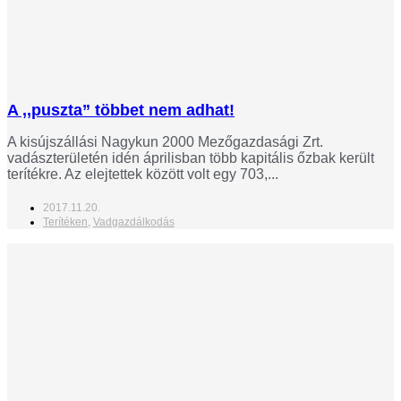
A ,,puszta” többet nem adhat!
A kisújszállási Nagykun 2000 Mezőgazdasági Zrt.
vadászterületén idén áprilisban több kapitális őzbak került
terítékre. Az elejtettek között volt egy 703,...
2017.11.20.
Terítéken
,
Vadgazdálkodás