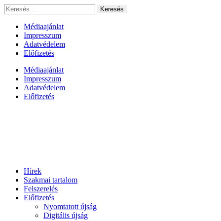
Ugrás
Keresés:
a
tartalomhoz
Médiaajánlat
Impresszum
Adatvédelem
Előfizetés
Médiaajánlat
Impresszum
Adatvédelem
Előfizetés
Hírek
Szakmai tartalom
Felszerelés
Előfizetés
Nyomtatott újság
Digitális újság