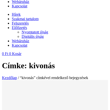
Webáruház
Kapcsolat
Hírek
Szakmai tartalom
Felszerelés
Előfizetés
Nyomtatott újság
Digitális újság
Webáruház
Kapcsolat
0
Ft
0
Kosár
Címke: kivonás
Kezdőlap
/ “kivonás” címkével rendelkező bejegyzések