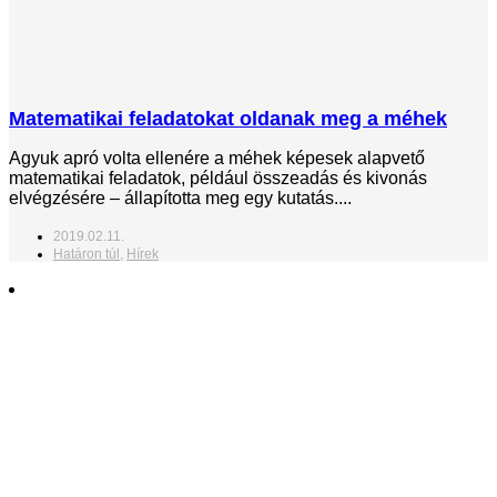
Matematikai feladatokat oldanak meg a méhek
Agyuk apró volta ellenére a méhek képesek alapvető
matematikai feladatok, például összeadás és kivonás
elvégzésére – állapította meg egy kutatás....
2019.02.11.
Határon túl
,
Hírek