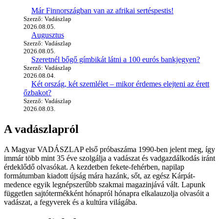
Már Finnországban van az afrikai sertéspestis!
Szerző: Vadászlap
2026.08.05.
Augusztus
Szerző: Vadászlap
2026.08.05.
Szeretnél bőgő gímbikát látni a 100 eurós bankjegyen?
Szerző: Vadászlap
2026.08.04.
Két ország, két szemlélet – mikor érdemes elejteni az érett
őzbakot?
Szerző: Vadászlap
2026.08.03.
A vadászlapról
A Magyar VADÁSZLAP első próbaszáma 1990-ben jelent meg, így
immár több mint 35 éve szolgálja a vadászat és vadgazdálkodás iránt
érdeklődő olvasókat. A kezdetben fekete-fehérben, napilap
formátumban kiadott újság mára hazánk, sőt, az egész Kárpát-
medence egyik legnépszerűbb szakmai magazinjává vált. Lapunk
független sajtótermékként hónapról hónapra elkalauzolja olvasóit a
vadászat, a fegyverek és a kultúra világába.