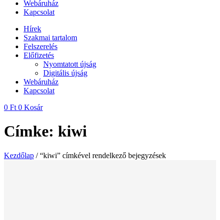
Webáruház
Kapcsolat
Hírek
Szakmai tartalom
Felszerelés
Előfizetés
Nyomtatott újság
Digitális újság
Webáruház
Kapcsolat
0
Ft
0
Kosár
Címke: kiwi
Kezdőlap
/ “kiwi” címkével rendelkező bejegyzések