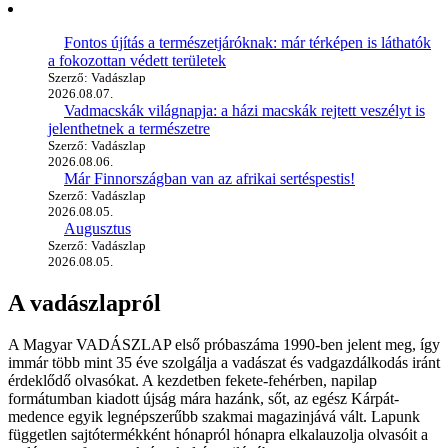
Fontos újítás a természetjáróknak: már térképen is láthatók
a fokozottan védett területek
Szerző: Vadászlap
2026.08.07.
Vadmacskák világnapja: a házi macskák rejtett veszélyt is
jelenthetnek a természetre
Szerző: Vadászlap
2026.08.06.
Már Finnországban van az afrikai sertéspestis!
Szerző: Vadászlap
2026.08.05.
Augusztus
Szerző: Vadászlap
2026.08.05.
A vadászlapról
A Magyar VADÁSZLAP első próbaszáma 1990-ben jelent meg, így
immár több mint 35 éve szolgálja a vadászat és vadgazdálkodás iránt
érdeklődő olvasókat. A kezdetben fekete-fehérben, napilap
formátumban kiadott újság mára hazánk, sőt, az egész Kárpát-
medence egyik legnépszerűbb szakmai magazinjává vált. Lapunk
független sajtótermékként hónapról hónapra elkalauzolja olvasóit a