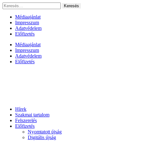
Ugrás
Keresés:
a
tartalomhoz
Médiaajánlat
Impresszum
Adatvédelem
Előfizetés
Médiaajánlat
Impresszum
Adatvédelem
Előfizetés
Hírek
Szakmai tartalom
Felszerelés
Előfizetés
Nyomtatott újság
Digitális újság