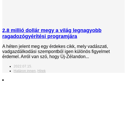
2,8 millió dollár megy a világ legnagyobb
ragadozógyérítési programjára
A héten jelent meg egy érdekes cikk, mely vadászati,
vadgazdálkodási szempontból igen különös figyelmet
érdemel. Arról van szó, hogy Új-Zélandon...
2022.07.15.
Határon innen
,
Hírek