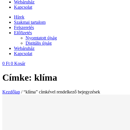
Webáruház
Kapcsolat
Hírek
Szakmai tartalom
Felszerelés
Előfizetés
Nyomtatott újság
Digitális újság
Webáruház
Kapcsolat
0
Ft
0
Kosár
Címke: klíma
Kezdőlap
/ “klíma” címkével rendelkező bejegyzések