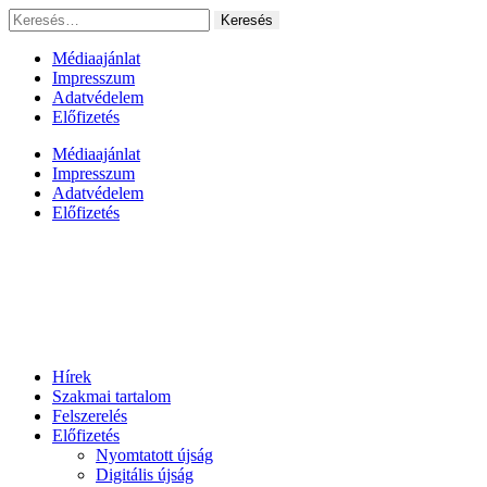
Ugrás
Keresés:
a
tartalomhoz
Médiaajánlat
Impresszum
Adatvédelem
Előfizetés
Médiaajánlat
Impresszum
Adatvédelem
Előfizetés
Hírek
Szakmai tartalom
Felszerelés
Előfizetés
Nyomtatott újság
Digitális újság