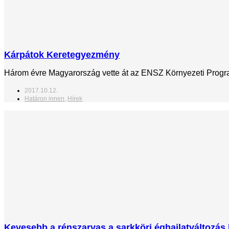
Kárpátok Keretegyezmény
Három évre Magyarország vette át az ENSZ Környezeti Programj
2017.10.12.
Határon innen
,
Hírek
Kevesebb a rénszarvas a sarkköri éghajlatváltozás