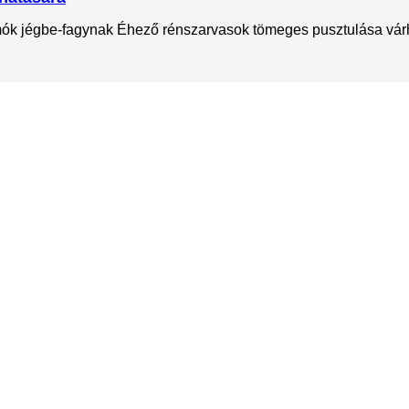
mók jégbe-fagynak Éhező rénszarvasok tömeges pusztulása várha