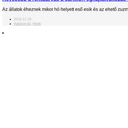
Az állatok éheznek mikor hó helyett eső esik és az ehető zuz
2016.12.16.
Határon túl
,
Hírek