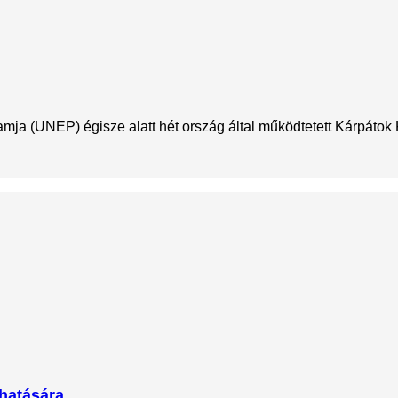
a (UNEP) égisze alatt hét ország által működtetett Kárpátok K
 hatására