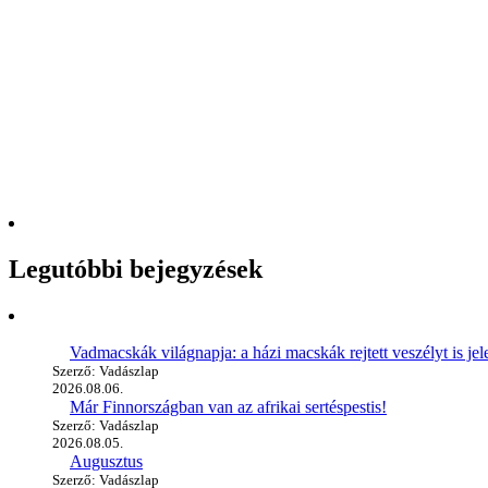
Legutóbbi bejegyzések
Vadmacskák világnapja: a házi macskák rejtett veszélyt is jel
Szerző: Vadászlap
2026.08.06.
Már Finnországban van az afrikai sertéspestis!
Szerző: Vadászlap
2026.08.05.
Augusztus
Szerző: Vadászlap