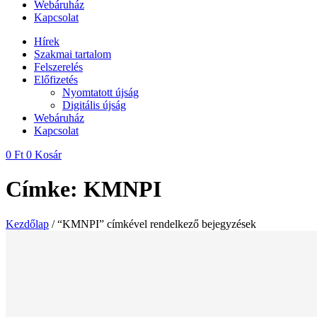
Webáruház
Kapcsolat
Hírek
Szakmai tartalom
Felszerelés
Előfizetés
Nyomtatott újság
Digitális újság
Webáruház
Kapcsolat
0
Ft
0
Kosár
Címke: KMNPI
Kezdőlap
/ “KMNPI” címkével rendelkező bejegyzések