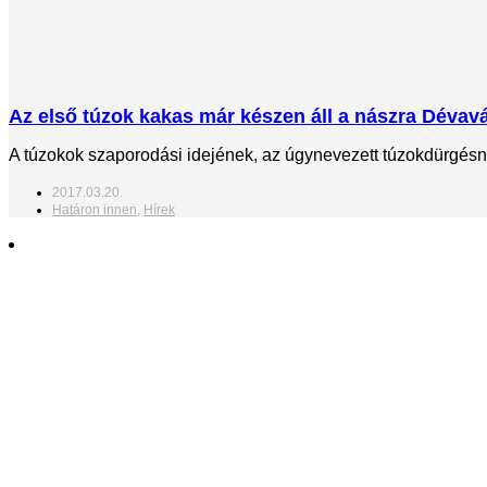
Az első túzok kakas már készen áll a nászra Déva
A túzokok szaporodási idejének, az úgynevezett túzokdürgésn
2017.03.20.
Határon innen
,
Hírek