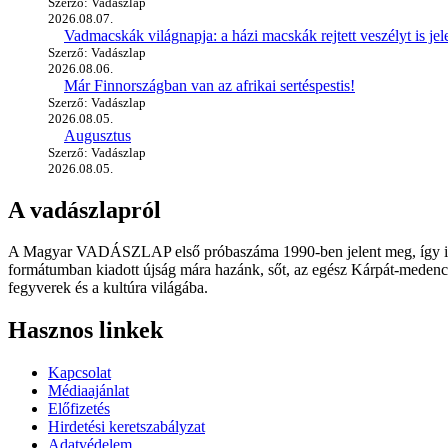
Szerző: Vadászlap
2026.08.07.
Vadmacskák világnapja: a házi macskák rejtett veszélyt is jel
Szerző: Vadászlap
2026.08.06.
Már Finnországban van az afrikai sertéspestis!
Szerző: Vadászlap
2026.08.05.
Augusztus
Szerző: Vadászlap
2026.08.05.
A vadászlapról
A Magyar VADÁSZLAP első próbaszáma 1990-ben jelent meg, így immár
formátumban kiadott újság mára hazánk, sőt, az egész Kárpát-medence
fegyverek és a kultúra világába.
Hasznos linkek
Kapcsolat
Médiaajánlat
Előfizetés
Hirdetési keretszabályzat
Adatvédelem