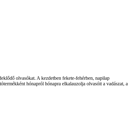
klődő olvasókat. A kezdetben fekete-fehérben, napilap
ótermékként hónapról hónapra elkalauzolja olvasóit a vadászat, a