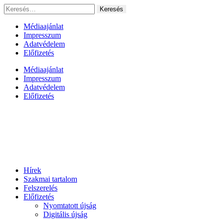
Ugrás
Keresés:
a
tartalomhoz
Médiaajánlat
Impresszum
Adatvédelem
Előfizetés
Médiaajánlat
Impresszum
Adatvédelem
Előfizetés
Hírek
Szakmai tartalom
Felszerelés
Előfizetés
Nyomtatott újság
Digitális újság