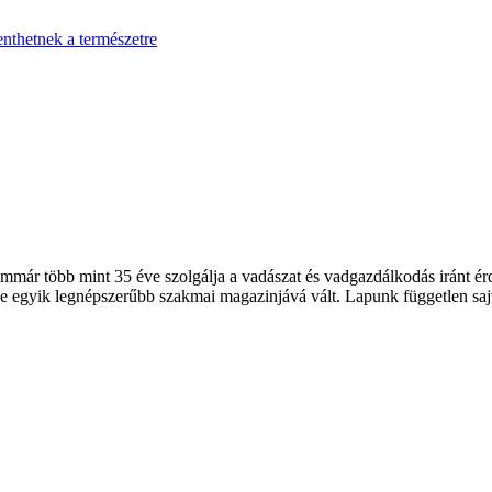
enthetnek a természetre
 több mint 35 éve szolgálja a vadászat és vadgazdálkodás iránt érde
 egyik legnépszerűbb szakmai magazinjává vált. Lapunk független sajt