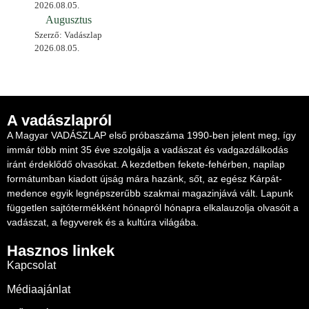
2026.08.05.
Augusztus
Szerző: Vadászlap
2026.08.05.
A vadászlapról
A Magyar VADÁSZLAP első próbaszáma 1990-ben jelent meg, így
immár több mint 35 éve szolgálja a vadászat és vadgazdálkodás
iránt érdeklődő olvasókat. A kezdetben fekete-fehérben, napilap
formátumban kiadott újság mára hazánk, sőt, az egész Kárpát-
medence egyik legnépszerűbb szakmai magazinjává vált. Lapunk
független sajtótermékként hónapról hónapra elkalauzolja olvasóit a
vadászat, a fegyverek és a kultúra világába.
Hasznos linkek
Kapcsolat
Médiaajánlat