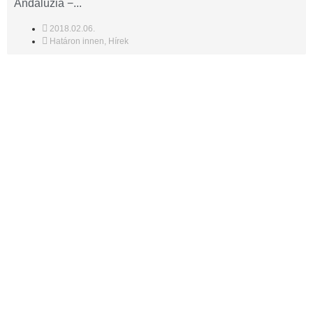
Andalúzia −...
2018.02.06.
Határon innen
,
Hírek