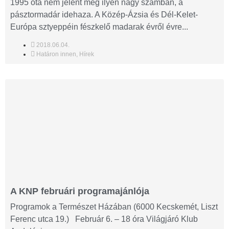
1995 óta nem jelent meg ilyen nagy számban, a
pásztormadár idehaza. A Közép-Ázsia és Dél-Kelet-
Európa sztyeppéin fészkelő madarak évről évre...
2018.06.04.
Határon innen
,
Hírek
A KNP februári programajánlója
Programok a Természet Házában (6000 Kecskemét, Liszt
Ferenc utca 19.) Február 6. – 18 óra Világjáró Klub