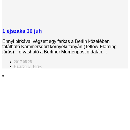
1 éjszaka 30 juh
Ennyi birkával végzett egy farkas a Berlin közelében
található Kammersdorf környéki tanyán (Teltow-Fläming
járás) – olvasható a Berliner Morgenpost oldalán....
2017.05.25.
Határon túl
,
Hírek