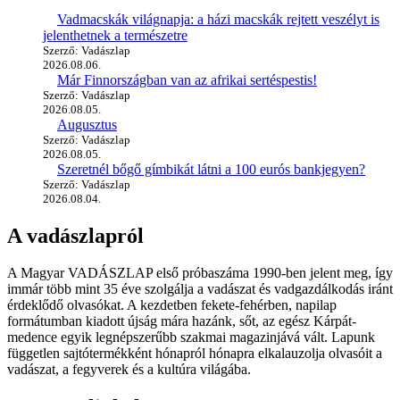
Vadmacskák világnapja: a házi macskák rejtett veszélyt is
jelenthetnek a természetre
Szerző: Vadászlap
2026.08.06.
Már Finnországban van az afrikai sertéspestis!
Szerző: Vadászlap
2026.08.05.
Augusztus
Szerző: Vadászlap
2026.08.05.
Szeretnél bőgő gímbikát látni a 100 eurós bankjegyen?
Szerző: Vadászlap
2026.08.04.
A vadászlapról
A Magyar VADÁSZLAP első próbaszáma 1990-ben jelent meg, így
immár több mint 35 éve szolgálja a vadászat és vadgazdálkodás iránt
érdeklődő olvasókat. A kezdetben fekete-fehérben, napilap
formátumban kiadott újság mára hazánk, sőt, az egész Kárpát-
medence egyik legnépszerűbb szakmai magazinjává vált. Lapunk
független sajtótermékként hónapról hónapra elkalauzolja olvasóit a
vadászat, a fegyverek és a kultúra világába.