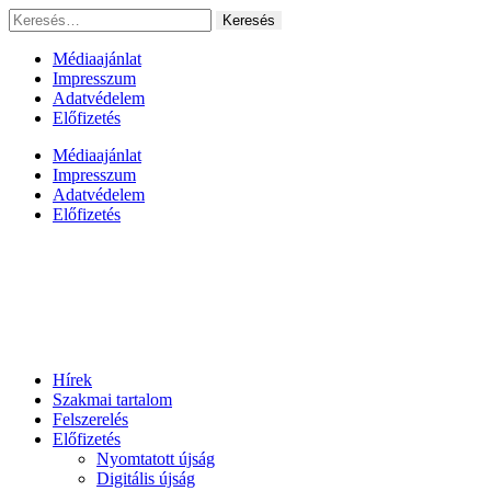
Ugrás
Keresés:
a
tartalomhoz
Médiaajánlat
Impresszum
Adatvédelem
Előfizetés
Médiaajánlat
Impresszum
Adatvédelem
Előfizetés
Hírek
Szakmai tartalom
Felszerelés
Előfizetés
Nyomtatott újság
Digitális újság