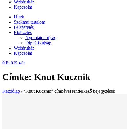
Webáruház
Kapcsolat
Hírek
Szakmai tartalom
Felszerelés
Előfizetés
Nyomtatott újság
Digitális újság
Webáruház
Kapcsolat
0
Ft
0
Kosár
Címke: Knut Kucznik
Kezdőlap
/ “Knut Kucznik” címkével rendelkező bejegyzések