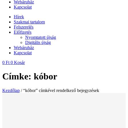
Webáruház
Kapcsolat
Hírek
Szakmai tartalom
Felszerelés
Előfizetés
Nyomtatott újság
Digitális újság
Webáruház
Kapcsolat
0
Ft
0
Kosár
Címke: kóbor
Kezdőlap
/ “kóbor” címkével rendelkező bejegyzések