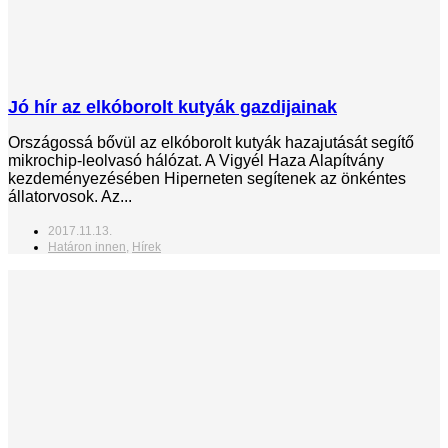
Jó hír az elkóborolt kutyák gazdijainak
Országossá bővül az elkóborolt kutyák hazajutását segítő
mikrochip-leolvasó hálózat. A Vigyél Haza Alapítvány
kezdeményezésében Hiperneten segítenek az önkéntes
állatorvosok. Az...
2017.11.13.
Határon innen
,
Hírek