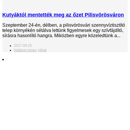
Kutyáktól mentették meg az őzet Pilisvörösváron
Szeptember 24-én, délben, a pilisvörösvári szennyvíztisztító
telep környékén sétálva lettünk figyelmesek egy szívfájdító,
sírásra hasonlító hangra. Miközben egyre közeledtünk a...
2017.09.25.
Határon innen
,
Hírek