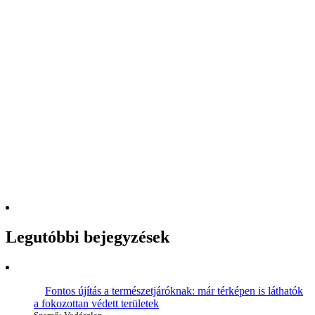
Legutóbbi bejegyzések
Fontos újítás a természetjáróknak: már térképen is láthatók
a fokozottan védett területek