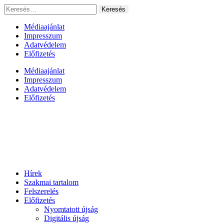
Ugrás
Keresés:
a
tartalomhoz
Médiaajánlat
Impresszum
Adatvédelem
Előfizetés
Médiaajánlat
Impresszum
Adatvédelem
Előfizetés
Hírek
Szakmai tartalom
Felszerelés
Előfizetés
Nyomtatott újság
Digitális újság