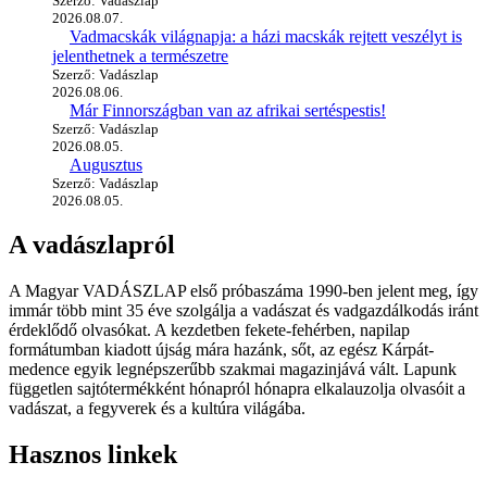
Szerző: Vadászlap
2026.08.07.
Vadmacskák világnapja: a házi macskák rejtett veszélyt is
jelenthetnek a természetre
Szerző: Vadászlap
2026.08.06.
Már Finnországban van az afrikai sertéspestis!
Szerző: Vadászlap
2026.08.05.
Augusztus
Szerző: Vadászlap
2026.08.05.
A vadászlapról
A Magyar VADÁSZLAP első próbaszáma 1990-ben jelent meg, így
immár több mint 35 éve szolgálja a vadászat és vadgazdálkodás iránt
érdeklődő olvasókat. A kezdetben fekete-fehérben, napilap
formátumban kiadott újság mára hazánk, sőt, az egész Kárpát-
medence egyik legnépszerűbb szakmai magazinjává vált. Lapunk
független sajtótermékként hónapról hónapra elkalauzolja olvasóit a
vadászat, a fegyverek és a kultúra világába.
Hasznos linkek