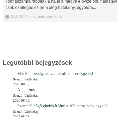
Tonnaszámra rabolják a halat a megye élővizeiből, halastav
csak esetleges és nem elég hatékony, egyelőre...
2016.05.19.
Határon innen
,
Hírek
Legutóbbi bejegyzések
Már Finnországban van az afrikai sertéspestis!
Szerző: Vadászlap
2026.08.05.
Augusztus
Szerző: Vadászlap
2026.08.05.
Szeretnél bőgő gímbikát látni a 100 eurós bankjegyen?
Szerző: Vadászlap
2026.08.04.