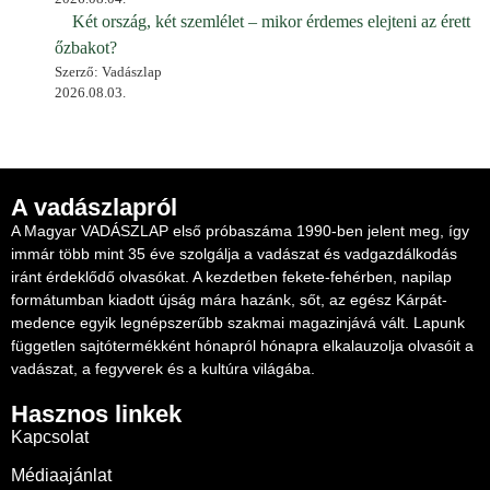
Két ország, két szemlélet – mikor érdemes elejteni az érett
őzbakot?
Szerző: Vadászlap
2026.08.03.
A vadászlapról
A Magyar VADÁSZLAP első próbaszáma 1990-ben jelent meg, így
immár több mint 35 éve szolgálja a vadászat és vadgazdálkodás
iránt érdeklődő olvasókat. A kezdetben fekete-fehérben, napilap
formátumban kiadott újság mára hazánk, sőt, az egész Kárpát-
medence egyik legnépszerűbb szakmai magazinjává vált. Lapunk
független sajtótermékként hónapról hónapra elkalauzolja olvasóit a
vadászat, a fegyverek és a kultúra világába.
Hasznos linkek
Kapcsolat
Médiaajánlat