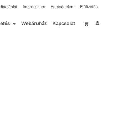
iaajánlat
Impresszum
Adatvédelem
Előfizetés
zetés
Webáruház
Kapcsolat