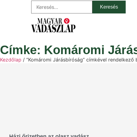
Címke: Komáromi Járá
Kezdőlap
/ “Komáromi Járásbíróság” címkével rendelkező 
Házi őrizetben az olasz vadász