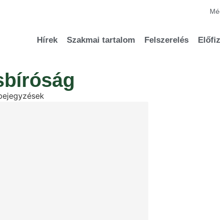
Méd
Hírek
Szakmai tartalom
Felszerelés
Előfi
sbíróság
bejegyzések