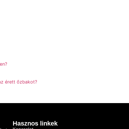
yen?
az érett őzbakot?
Hasznos linkek