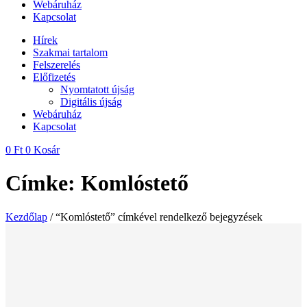
Webáruház
Kapcsolat
Hírek
Szakmai tartalom
Felszerelés
Előfizetés
Nyomtatott újság
Digitális újság
Webáruház
Kapcsolat
0
Ft
0
Kosár
Címke: Komlóstető
Kezdőlap
/ “Komlóstető” címkével rendelkező bejegyzések