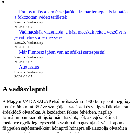
Fontos újítás a természetjáróknak: már térképen is láthatók
a fokozottan védett területek
Szerző: Vadászlap
2026.08.07.
Vadmacskák világnapja: a házi macskák rejtett veszélyt is
jelenthetnek a természetre
Szerző: Vadászlap
2026.08.06.
Már Finnországban van az afrikai sertéspestis!
Szerző: Vadászlap
2026.08.05.
Augusztus
Szerző: Vadászlap
2026.08.05.
A vadászlapról
A Magyar VADÁSZLAP első próbaszáma 1990-ben jelent meg, így
immár több mint 35 éve szolgálja a vadászat és vadgazdálkodás iránt
érdeklődő olvasókat. A kezdetben fekete-fehérben, napilap
formátumban kiadott újság mára hazánk, sőt, az egész Kárpát-
medence egyik legnépszerűbb szakmai magazinjává vált. Lapunk
független sajtótermékként hónapról hónapra elkalauzolja olvasóit a