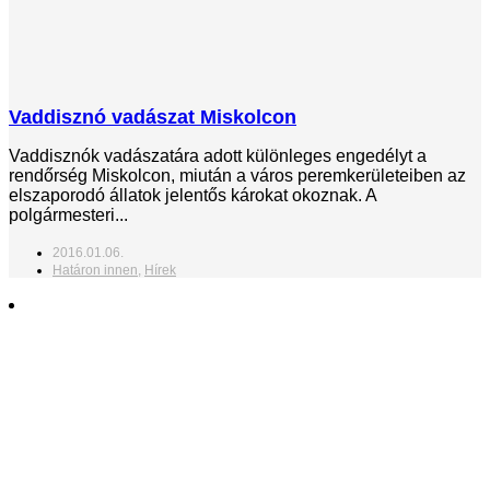
Vaddisznó vadászat Miskolcon
Vaddisznók vadászatára adott különleges engedélyt a
rendőrség Miskolcon, miután a város peremkerületeiben az
elszaporodó állatok jelentős károkat okoznak. A
polgármesteri...
2016.01.06.
Határon innen
,
Hírek