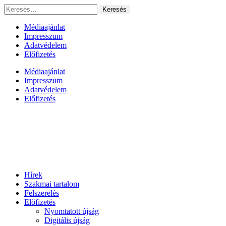
Ugrás
Keresés:
a
tartalomhoz
Médiaajánlat
Impresszum
Adatvédelem
Előfizetés
Médiaajánlat
Impresszum
Adatvédelem
Előfizetés
Hírek
Szakmai tartalom
Felszerelés
Előfizetés
Nyomtatott újság
Digitális újság