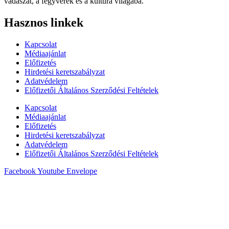
vadászat, a fegyverek és a kultúra világába.
Hasznos linkek
Kapcsolat
Médiaajánlat
Előfizetés
Hirdetési keretszabályzat
Adatvédelem
Előfizetői Általános Szerződési Feltételek
Kapcsolat
Médiaajánlat
Előfizetés
Hirdetési keretszabályzat
Adatvédelem
Előfizetői Általános Szerződési Feltételek
Facebook
Youtube
Envelope