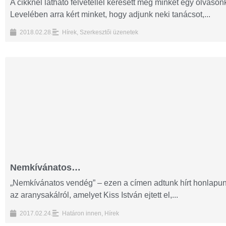
A cikknél látható felvétellel keresett meg minket egy olvasó
Levelében arra kért minket, hogy adjunk neki tanácsot,...
2018.02.28.
Hírek
,
Szerkesztői üzenetek
Nemkívánatos…
„Nemkívánatos vendég” – ezen a címen adtunk hírt honlapun
az aranysakálról, amelyet Kiss István ejtett el,...
2017.02.24.
Határon innen
,
Hírek