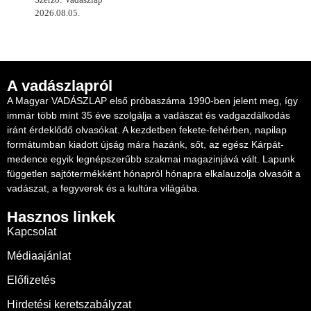
2026.08.05.
A vadászlapról
A Magyar VADÁSZLAP első próbaszáma 1990-ben jelent meg, így
immár több mint 35 éve szolgálja a vadászat és vadgazdálkodás
iránt érdeklődő olvasókat. A kezdetben fekete-fehérben, napilap
formátumban kiadott újság mára hazánk, sőt, az egész Kárpát-
medence egyik legnépszerűbb szakmai magazinjává vált. Lapunk
független sajtótermékként hónapról hónapra elkalauzolja olvasóit a
vadászat, a fegyverek és a kultúra világába.
Hasznos linkek
Kapcsolat
Médiaajánlat
Előfizetés
Hirdetési keretszabályzat